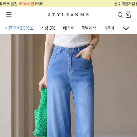
신규 회원가입 및 카톡 플친
15000원
혜택!
0
시즌오프80%⛱
신상 5%
베스트
특별제작
더온미
골프웨어