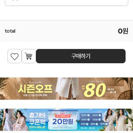
0
원
total
구매하기