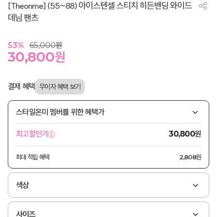
[Theonme] (55~88) 아이스텐셀 스티치 히든밴딩 와이드
데님 팬츠
53
%
65,000
원
30,800
원
결제 혜택
스타일온미 멤버를 위한 혜택가
원
최고할인가
30,800
최대 적립 혜택
2,808원
색상
사이즈