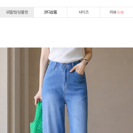
모델컷/상품컷
코디상품
사이즈
리뷰
(
0
개)