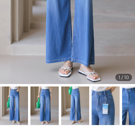
1
/
10