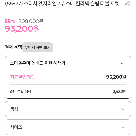
(55-77) 스티치 엣지라인 7부 소매 칼라넥 슬림 더블 자켓
55
%
208,000
원
93,200
원
결제 혜택
스타일온미 멤버를 위한 혜택가
원
최고할인가
93,200
최대 적립 혜택
3,432원
색상
사이즈