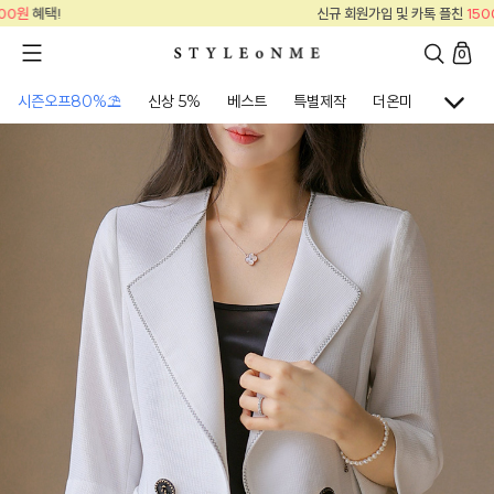
신규 회원가입 및 카톡 플친
15000원
혜택!
0
시즌오프80%⛱
신상 5%
베스트
특별제작
더온미
골프웨어