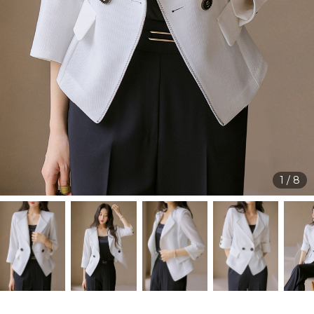
1
/
8