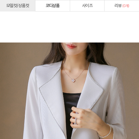
모델컷/상품컷
코디상품
사이즈
리뷰
(
0
개)