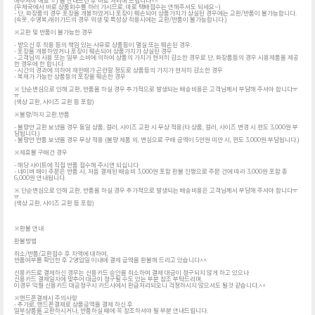
해주셔야 해요 ㅠ) 을 안내드린 후 바로 처리해 드립니다^^
(우체국에서 바로 상품회수를 하러 가시므로, 따로 택배접수는 안해주셔도 되세요~)
- 단, 화장품의 경우 포장을 개봉하였거나 포장이 훼손되어 상품가치가 상실된 경우에는 교환/반품이 불가능합니다.
(속옷, 수영복,래쉬가드의 경우 위생 및 특성상 착용시에는 교환/반품이 불가능합니다.)
※교환 및 반품이 불가능한 경우
- 받으신 후 착용 등의 책임 있는 사유로 상품등이 멸실 또는 훼손된 경우.
- 포장을 개봉하였거나 포장이 훼손되어 상품가치가 상실된 경우
- 고객님의 사용 또는 일부 소비에 의하여 상품의 가치가 현저히 감소한 경우로 단, 화장품등의 경우 시용제품을 제공
한 경우에 한 합니다.
- 시간의 경과에 의하여 재판매가 곤란할 정도로 상품등의 가치가 현저히 감소한 경우
- 복제가 가능한 상품등의 포장을 훼손한 경우
※ 단순변심으로 인해 교환, 반품을 하실 경우 추가적으로 발생되는 배송비용은 고객님께서 부담해 주셔야 합니다ㅠ
ㅠ.
(색상 교환, 사이즈 교환 등 포함)
※불량/하자 교환,반품
- 불량만 교환 보냈을 경우 동일 상품, 컬러, 사이즈 교환 시 무상 적용(타 상품, 컬러, 사이즈 변경 시 편도 3,000원 부
담됩니다.)
- 불량만 반품 보냈을 경우 무상 적용 (불량 제품 외, 변심으로 구매 금액이 5만원 미만 시, 편도 3,000원 부담됩니다.)
※제휴몰 구매건 경우
- 해당 사이트에 직접 반품 접수해 주시면 되십니다
- 네이버 페이 주문은 반품 시, 처음 결제된 배송비 3,000원 포함 환불 진행으로 주문 건에 따라 3,000원 포함 총
6,000원 안내됩니다.
※ 단순변심으로 인해 교환, 반품을 하실 경우 추가적으로 발생되는 배송비용은 고객님께서 부담해 주셔야 합니다ㅠ
ㅠ.
(색상 교환, 사이즈 교환 등 포함)
※환불 안내
환불방법
취소/반품/교환접수 후 차액에 대하여,
반품여부를 확인한 후 2영업일 이내에 결제 금액을 환불해 드리고 있습니다^^
신용카드로 결제하신 경우는 신용카드 승인을 취소하여 결제 대금이 청구되지 않게 하고 있으나
신용카드 결제일자에 맞추어 대금이 청구될 수도 있는 부분 참조 부탁드리며,
이경우 익월 신용카드 대금청구시 카드사에서 환급처리되오니 걱정하시지 않으셔도 될것 같습니다.^^
※핸드폰결제시 주의사항
- 추가로, 핸드폰결제로 상품금액을 결제 하신 후
일부상품을 교환하시거나, 반품하실 때에 꼭 참조하셔야 될 부분 안내드립니다.