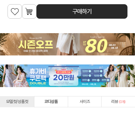
구매하기
모델컷/상품컷
코디상품
사이즈
리뷰
(
0
개)