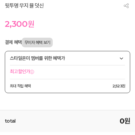
뒷투명 무지 뮬 덧신
2,300
원
결제 혜택
스타일온미 멤버를 위한 혜택가
최고할인가
최대 적립 혜택
2,523원
0
원
total