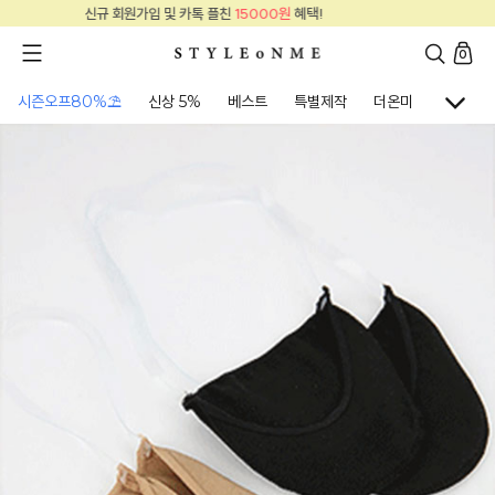
신규 회원가입 및 카톡 플친
15000원
혜택!
0
시즌오프80%⛱
신상 5%
베스트
특별제작
더온미
골프웨어