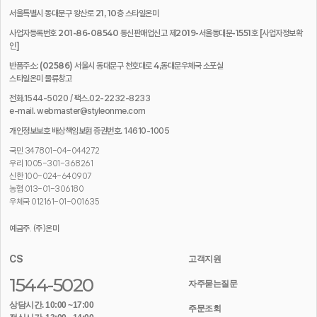
서울특별시 동대문구 왕산로 21, 10층 스타일온미
사업자등록번호 201-86-08540 통신판매업신고 제2019-서울동대문-1551호
[사업자정보확
인]
반품주소: (02586) 서울시 동대문구 천호대로 4,동대문우체국 소포실
스타일온미 물류창고
전화.1544-5020 / 팩스.02-2232-8233
e-mail. webmaster@styleonme.com
개인정보보호 배상책임보험 증권번호. 14610-1005
국민 347801-04-044272
우리 1005-301-368261
신한 100-024-640907
농협 013-01-306180
우체국 012161-01-001635
예금주. (주)온미
CS
고객지원
1544-5020
자주묻는질문
상담시간. 10:00 ~17:00
주문조회