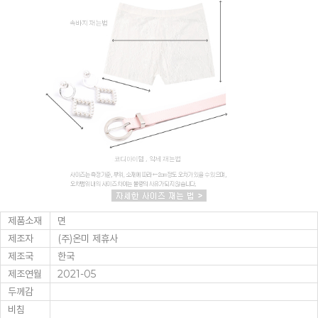
제품소재
면
제조자
(주)온미 제휴사
제조국
한국
제조연월
2021-05
두께감
비침