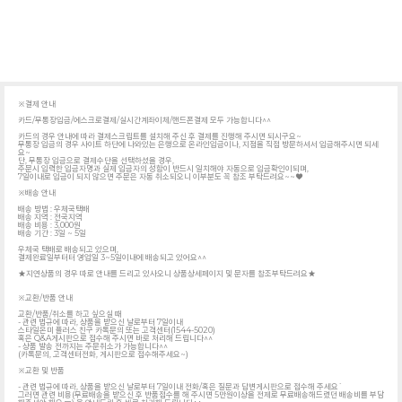
※결제 안내
카드/무통장입금/에스크로결제/실시간계좌이체/핸드폰결제 모두 가능합니다^^
카드의 경우 안내에 따라 결제스크립트를 설치해 주신 후 결제를 진행해 주시면 되시구요~
무통장 입금의 경우 사이트 하단에 나와있는 은행으로 온라인입금이나, 지점을 직접 방문하셔서 입금해주시면 되세
요~
단, 무통장 입금으로 결제수단을 선택하셨을 경우,
주문시 입력한 입금자명과 실제 입금자의 성함이 반드시 일치해야 자동으로 입금확인이되며,
7일이내로 입금이 되지 않으면 주문은 자동 취소되오니 이부분도 꼭 참조 부탁드려요~~♥
※배송 안내
배송 방법 : 우체국택배
배송 지역 : 전국지역
배송 비용 : 3,000원
배송 기간 : 3일 ~ 5일
우체국 택배로 배송되고 있으며,
결제완료일부터터 영업일 3~5일이내에 배송되고 있어요^^
★지연상품의 경우 따로 안내를 드리고 있사오니 상품상세페이지 및 문자를 참조부탁드려요★
※교환/반품 안내
교환/반품/취소를 하고 싶으실 때
- 관련 법규에 따라, 상품을 받으신 날로부터 7일이내
스타일온미 플러스 친구 카톡문의 또는 고객센터(1544-5020)
혹은 Q&A게시판으로 접수해 주시면 바로 처리해 드립니다^^
- 상품 발송 전까지는 주문취소가 가능합니다^^
(카톡문의, 고객센터전화, 게시판으로 접수해주세요~)
※교환 및 반품
- 관련 법규에 따라, 상품을 받으신 날로부터 7일이내 전화/혹은 질문과 답변게시판으로 접수해 주세요`
그러면 관련 비용(무료배송을 받으신 후 반품접수를 해 주시면 5만원이상을 전제로 무료배송해드렸던 배송비를 부담