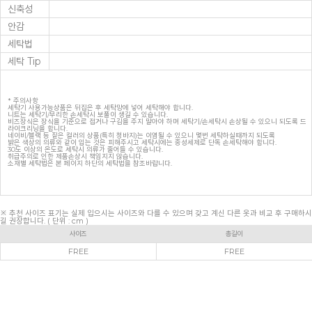
신축성
안감
세탁법
세탁 Tip
* 주의사항
세탁기 사용가능상품은 뒤집은 후 세탁망에 넣어 세탁해야 합니다.
니트는 세탁기/무리한 손세탁시 보풀이 생길 수 있습니다.
비즈장식은 장식을 기준으로 접거나 구김을 주지 말아야 하며 세탁기/손세탁시 손상될 수 있으니 되도록 드
라이크리닝을 합니다.
네이비/블랙 등 짙은 컬러의 상품(특히 청바지)는 이염될 수 있으니 몇번 세탁하실때까지 되도록
밝은 색상의 의류와 같이 입는 것은 피해주시고 세탁시에는 중성세제로 단독 손세탁해야 합니다.
30도 이상의 온도로 세탁시 의류가 줄어들 수 있습니다.
취급주의로 인한 제품손상시 책임지지 않습니다.
소재별 세탁법은 본 페이지 하단의 세탁법을 참조바랍니다.
※ 추천 사이즈 표기는 실제 입으시는 사이즈와 다를 수 있으며 갖고 계신 다른 옷과 비교 후 구매하시
길 권장합니다. ( 단위 : cm )
사이즈
총길이
FREE
FREE