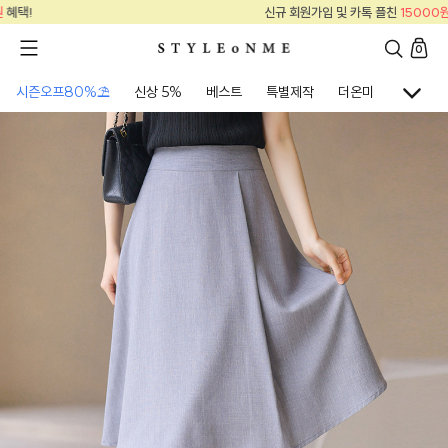
회원가입 및 카톡 플친
15000원
혜택!
신규 
0
시즌오프80%⛱
신상 5%
베스트
특별제작
더온미
골프웨어