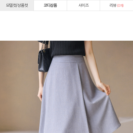
모델컷/상품컷
코디상품
사이즈
리뷰
(
0
개)