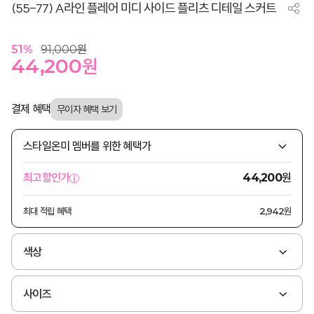
(55-77) A라인 플레어 미디 사이드 플리츠 디테일 스커트
51
%
91,000
원
44,200
원
결제 혜택
스타일온미 멤버를 위한 혜택가
원
최고할인가
44,200
최대 적립 혜택
2,942원
색상
사이즈