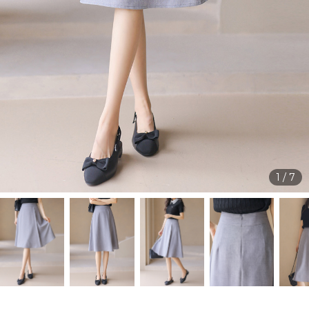
1
/
7