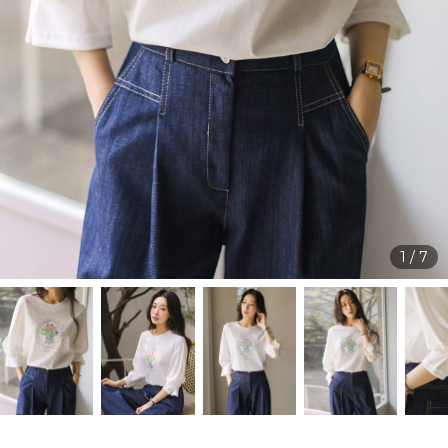
1
/
7