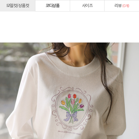
모델컷/상품컷
코디상품
사이즈
리뷰
(
0
개)