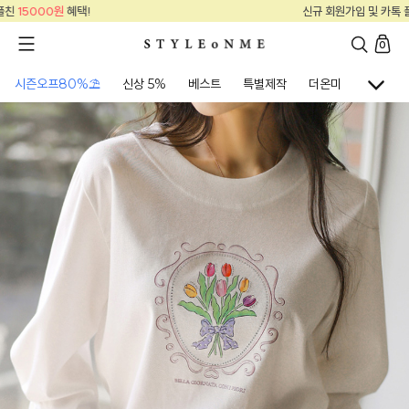
신규 회원가입 및 카톡 플친
15000원
혜택!
0
시즌오프80%⛱
신상 5%
베스트
특별제작
더온미
골프웨어