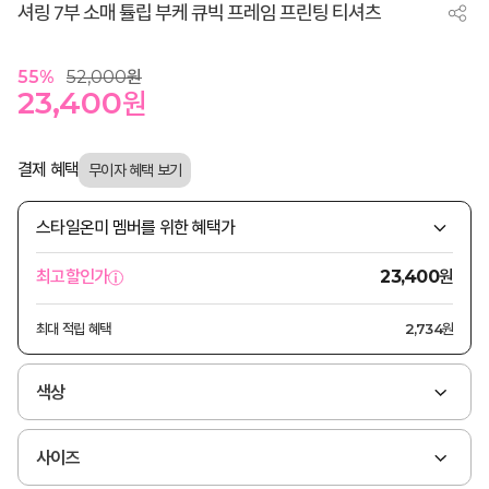
셔링 7부 소매 튤립 부케 큐빅 프레임 프린팅 티셔츠
55
%
52,000
원
23,400
원
결제 혜택
스타일온미 멤버를 위한 혜택가
원
최고할인가
23,400
최대 적립 혜택
2,734원
색상
사이즈