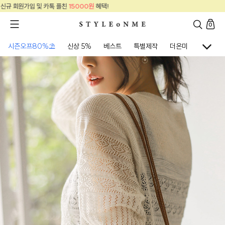
신규 회원가입 및 카톡 플친
15000원
혜택!
0
시즌오프80%⛱
신상 5%
베스트
특별제작
더온미
골프웨어