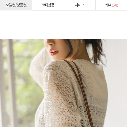
모델컷/상품컷
코디상품
사이즈
리뷰
(
0
개)