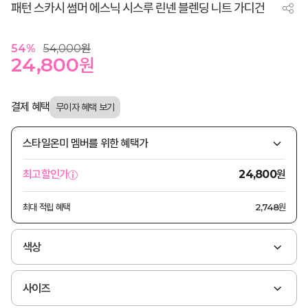
패턴 스카시 썸머 에스닉 시스루 린넨 블렌딩 니트 가디건
54
%
54,000
원
24,800
원
결제 혜택
스타일온미 멤버를 위한 혜택가
원
최고할인가
24,800
최대 적립 혜택
2,748원
색상
사이즈