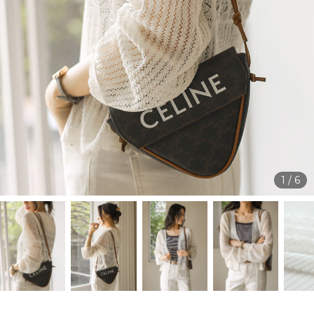
1
/
6