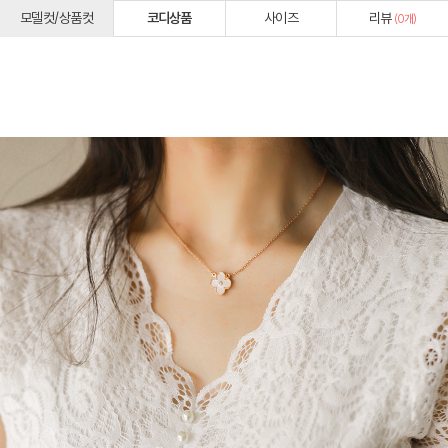
모델컷/상품컷
코디상품
사이즈
리뷰
(
0
개)