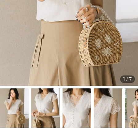
1
/
7