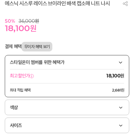
에스닉 시스루 레이스 브이라인 배색 캡소매 니트 나시
50
%
36,000
원
18,100
원
결제 혜택
스타일온미 멤버를 위한 혜택가
원
최고할인가
18,100
최대 적립 혜택
2,681원
색상
사이즈