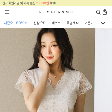
신규 회원가입 및 카톡 플친
15000원
혜택!
0
시즌오프80%⛱
신상 5%
베스트
특별제작
더온미
골프웨어