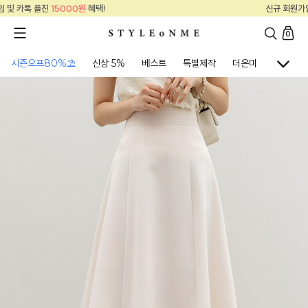
!
신규 회원가입 및 카톡 플친
15000원
혜택
0
시즌오프80%⛱
신상 5%
베스트
특별제작
더온미
골프웨어