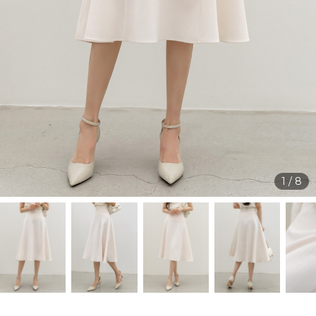
1
/
8