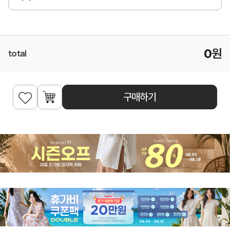
0
원
total
구매하기