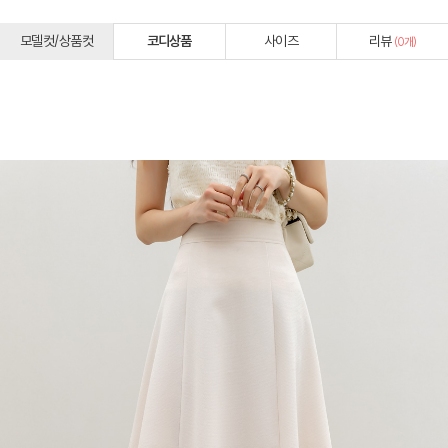
모델컷/상품컷
코디상품
사이즈
리뷰
(
0
개)