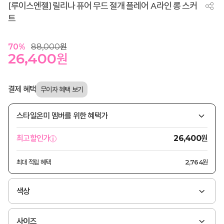
[루이스엔젤] 릴리나 퓨어 무드 절개 플레어 A라인 롱 스커
트
70
%
88,000
원
26,400
원
결제 혜택
스타일온미 멤버를 위한 혜택가
원
최고할인가
26,400
최대 적립 혜택
2,764원
색상
사이즈