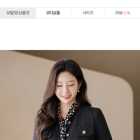
모델컷/상품컷
코디상품
사이즈
리뷰
(
0
개)