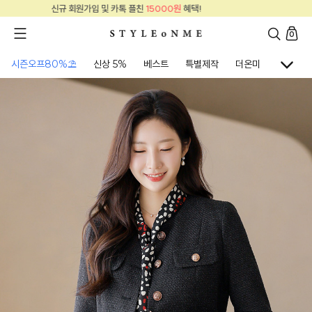
000원
혜택!
신규 회원가입 및 카톡 플친
15
0
시즌오프80%⛱
신상 5%
베스트
특별제작
더온미
골프웨어