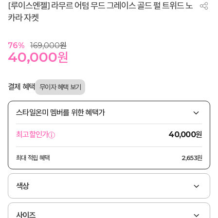
[루이스엔젤] 라무르 어텀 무드 그레이스 골드 펄 트위드 노
카라 자켓
76
%
169,000
원
40,000
원
결제 혜택
스타일온미 멤버를 위한 혜택가
원
최고할인가
40,000
최대 적립 혜택
2,653원
색상
사이즈