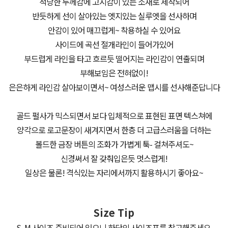
적당한 두께감에 고시감이 있는 소재로 제작되어
반듯하게 선이 살아있는 엣지있는 실루엣을 선사하며
안감이 있어 매끄럽게~ 착용하실 수 있어요
사이드에 곡선 절개라인이 들어가있어
부드럽게 라인을 타고 흐르듯 떨어지는 라인감이 연출되며
부해보임은 전혀없이!
은은하게 라인감 살아보이면서~ 여성스러운 맵시를 선사해준답니다
골드 펄사가 믹스되면서 보다 입체적으로 표현된 표면 텍스쳐에
양각으로 로고문장이 새겨지면서 한층 더 고급스러움을 더하는
볼드한 금장 버튼의 조화가 가볍게 툭- 걸쳐주셔도~
신경써서 잘 갖춰입은듯 멋스럽게!
일상은 물론! 격식있는 자리에서까지 활용하시기 좋아요~
Size Tip
S, M 사이즈 준비되어 있으니 하단의 사이즈표를 참고해주세요.