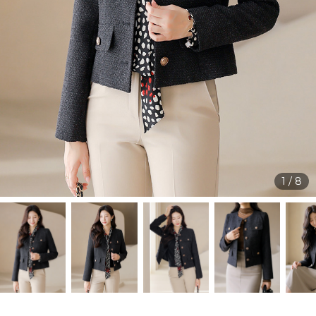
1
/
8