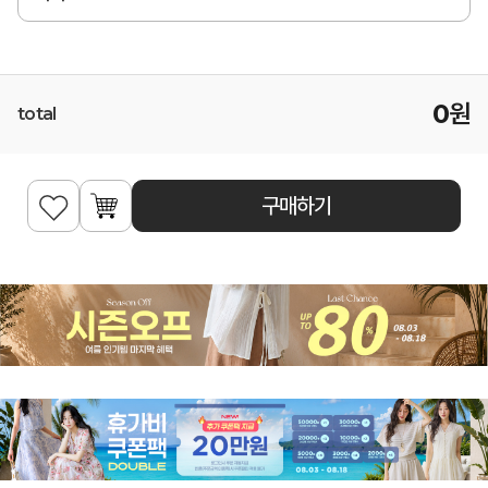
0
원
total
구매하기