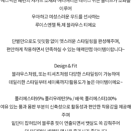
에스닉한 패턴의 쟈가드 소재와 여리여리한 레이스 쉬폰 슬리브가 조화를
이루어
우아하고 여성스러운 무드를 선사하는
루이스엔젤 특.제 블라우스 티에요
단벌만으로도 밋밋함 없이 멋스러운 스타일링을 완성해주며,
편안하게 착용하면서 만족하실 수 있는 매력만점 아이템이랍니다~
Design & Fit
블라우스처럼, 또는 티셔츠처럼 다양한 스타일링이 가능하여
데일리한 스타일부터 세미룩까지!활용도가 높은 아이템이에요~
폴리에스터95% 폴리우레탄5% / 배색: 폴리에스터100%
여유 있는 품과 몸판 부분의 신축성으로 활동성과 편안한 착용감을 제공해
주며
밑단이 잡혀있어 블루종 핏이 연출되면서 뱃살도 쏙 감춰주어