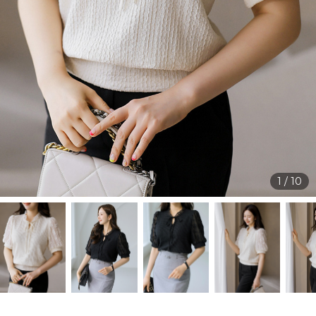
1
/
10