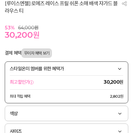
[루이스엔젤] 로에즈 레이스 프릴 쉬폰 소매 배색 쟈가드 블
라우스 티
53
%
64,000
원
30,200
원
결제 혜택
스타일온미 멤버를 위한 혜택가
원
최고할인가
30,200
최대 적립 혜택
2,802원
색상
사이즈