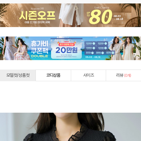
모델컷/상품컷
코디상품
사이즈
리뷰
(
0
개)