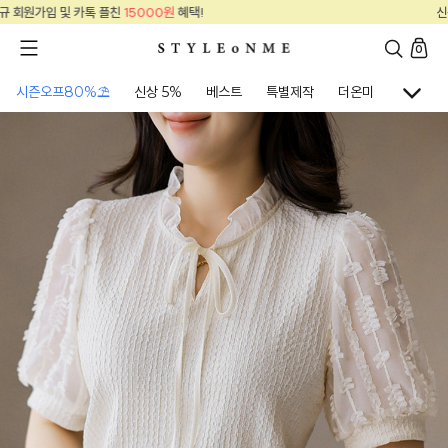
신규 회원가입 및 카톡 플친
15000원
혜택!
0
시즌오프80%⛱
신상 5%
베스트
특별제작
더온미
골프웨어