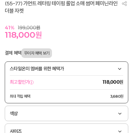
(55-77) 가먼트 레터링 테이핑 롤업 소매 썸머 페미닌라인
더블 자켓
41
%
199,000
원
118,000
원
결제 혜택
스타일온미 멤버를 위한 혜택가
원
최고할인가
118,000
최대 적립 혜택
3,680원
색상
사이즈