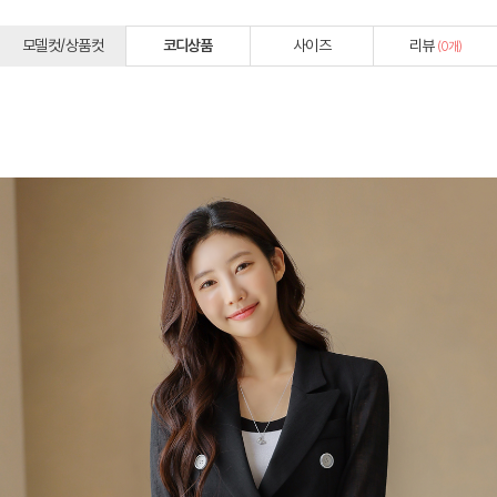
모델컷/상품컷
코디상품
사이즈
리뷰
(
0
개)