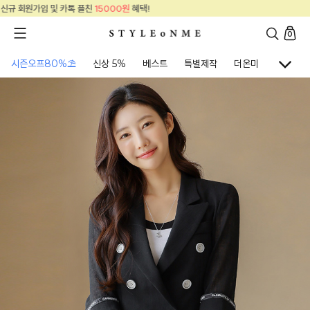
신규 회원가입 및 카톡 플친
15000원
혜택!
0
시즌오프80%⛱
신상 5%
베스트
특별제작
더온미
골프웨어