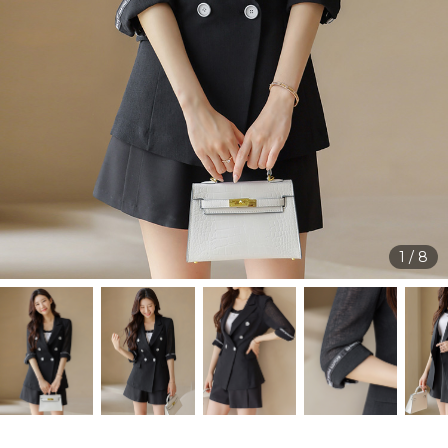
1
/
8