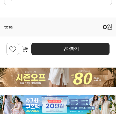
0
원
total
구매하기