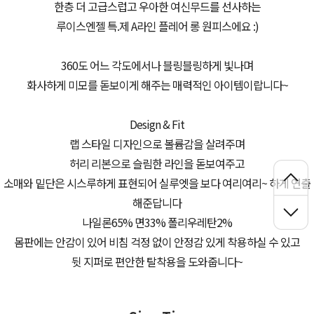
한층 더 고급스럽고 우아한 여신무드를 선사하는
루이스엔젤 특.제 A라인 플레어 롱 원피스에요 :)
360도 어느 각도에서나 블링블링하게 빛나며
화사하게 미모를 돋보이게 해주는 매력적인 아이템이랍니다~
Design & Fit
랩 스타일 디자인으로 볼륨감을 살려주며
허리 리본으로 슬림한 라인을 돋보여주고
소매와 밑단은 시스루하게 표현되어 실루엣을 보다 여리여리~ 하게 연출
해준답니다
나일론65% 면33% 폴리우레탄2%
몸판에는 안감이 있어 비침 걱정 없이 안정감 있게 착용하실 수 있고
뒷 지퍼로 편안한 탈착용을 도와줍니다~