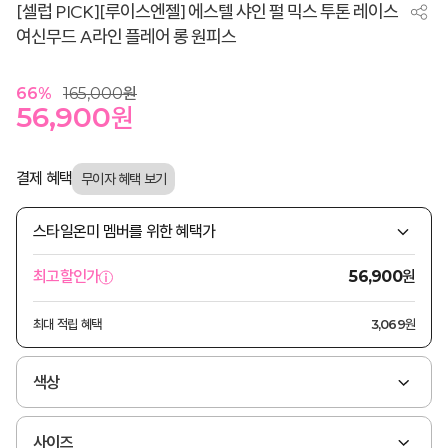
[셀럽 PICK][루이스엔젤] 에스텔 샤인 펄 믹스 투톤 레이스
여신무드 A라인 플레어 롱 원피스
66
%
165,000
원
56,900
원
결제 혜택
스타일온미 멤버를 위한 혜택가
원
최고할인가
56,900
최대 적립 혜택
3,069원
색상
사이즈