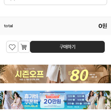
0
원
total
구매하기