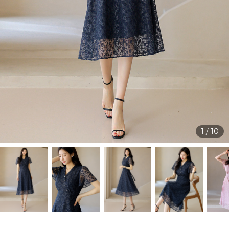
1
/
10