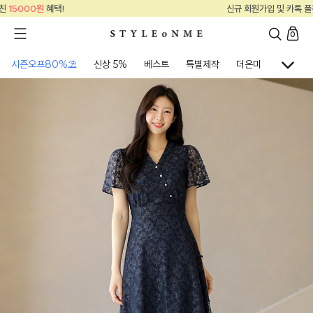
신규 회원가입 및 카톡 플친
15000원
혜택!
0
시즌오프80%⛱
신상 5%
베스트
특별제작
더온미
골프웨어