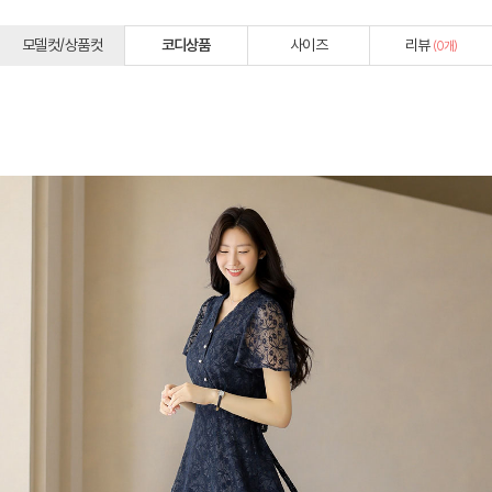
모델컷/상품컷
코디상품
사이즈
리뷰
(
0
개)