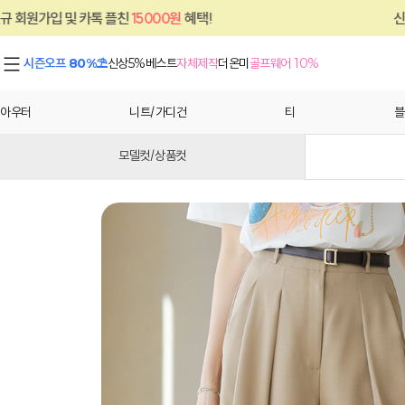
카톡 플친
15000원
혜택!
신규 회원가입 및 
시즌오프 80%⛱
신상5%
베스트
자체제작
더온미
골프웨어 10%
아우터
니트/가디건
티
블
모델컷/상품컷