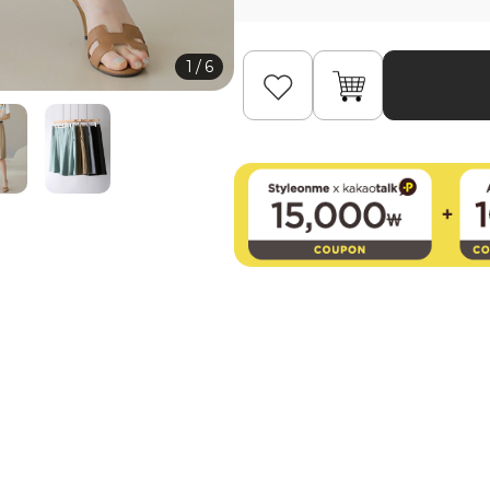
1
/
6