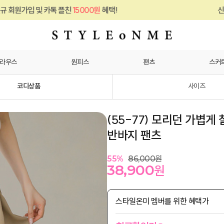
카톡 플친
15000원
혜택!
신규 회원가입 및 
라우스
원피스
팬츠
스커
코디상품
사이즈
(55-77) 모리던 가볍게
반바지 팬츠
55
%
86,000
원
38,900
원
스타일온미 멤버를 위한 혜택가