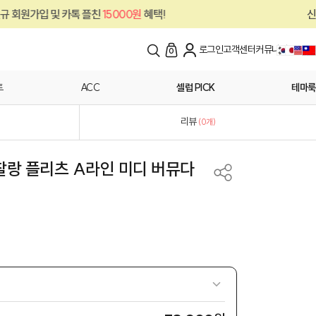
카톡 플친
15000원
혜택!
신규 회원가입 및 
로그인
고객센터
커뮤니티
0
트
ACC
셀럽 PICK
테마룩
리뷰
(
0
개)
 찰랑 플리츠 A라인 미디 버뮤다