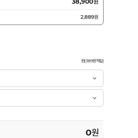
원
38,900
2,889원
원(389원적립)
0
원