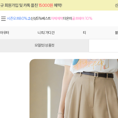
카톡 플친
15000원
혜택!
신규 회원가입 및 
시즌오프80%⛱
신상5%
베스트
자체제작
더온미
골프웨어 10%
아우터
니트/가디건
티
블
모델컷/상품컷