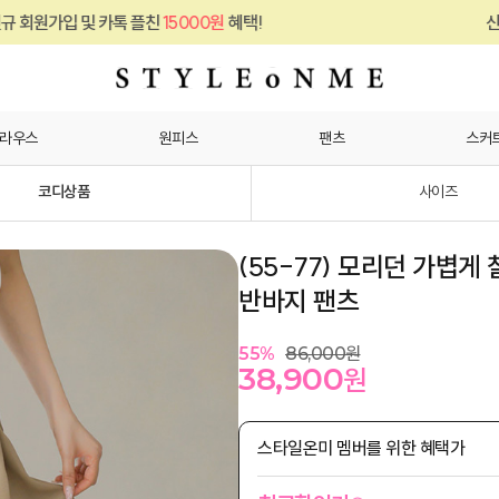
카톡 플친
15000원
혜택!
신규 회원가입 및 
라우스
원피스
팬츠
스커
코디상품
사이즈
(55-77) 모리던 가볍게
반바지 팬츠
55
%
86,000
원
38,900
원
스타일온미 멤버를 위한 혜택가