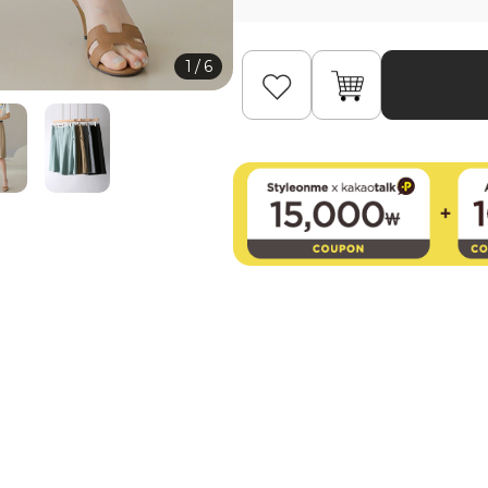
1
/
6