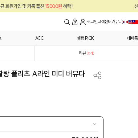
카톡 플친
15000원
혜택!
신규 회원가입 및 
로그인
고객센터
커뮤니티
0
트
ACC
셀럽 PICK
테마룩
리뷰
(
0
개)
 찰랑 플리츠 A라인 미디 버뮤다