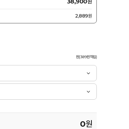
원
38,900
2,889원
원(389원적립)
0
원