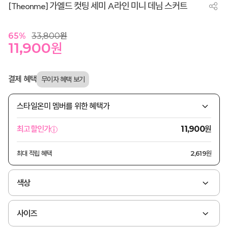
[Theonme] 가엘드 컷팅 세미 A라인 미니 데님 스커트
65
%
33,800
원
11,900
원
결제 혜택
스타일온미 멤버를 위한 혜택가
원
최고할인가
11,900
최대 적립 혜택
2,619원
색상
사이즈