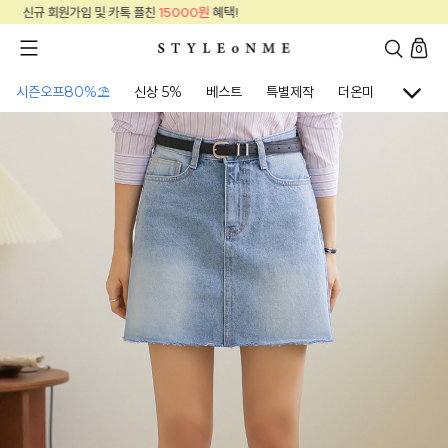
신규 회원가입 및 카톡 플친
15000원
혜택!
0
시즌오프80%⛱
신상 5%
베스트
특별제작
더온미
골프웨어