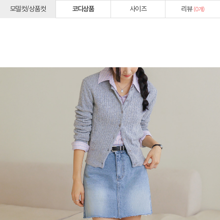
모델컷/상품컷
코디상품
사이즈
리뷰
(
0
개)