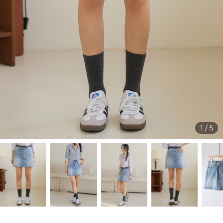
1
/
5