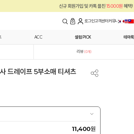
신규 회원가입 및 카톡 플친
15000원
혜택!
로그인
고객센터
커뮤니티
0
트
ACC
셀럽 PICK
테마룩
리뷰
(
0
개)
탈사 드레이프 5부소매 티셔츠
원
11,400