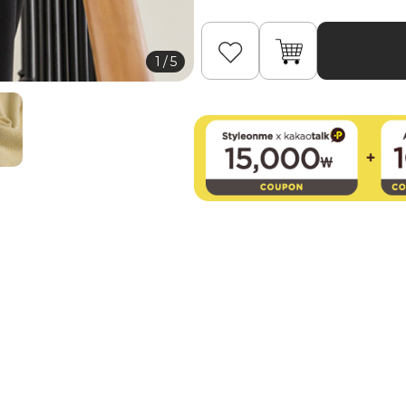
1
/
5