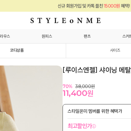
신규 회원가입 및 카톡 플친
15000원
혜택!
라우스
원피스
팬츠
스커
코디상품
사이즈
[루이스엔젤] 샤이닝 메
70
%
38,000
원
11,400
원
스타일온미 멤버를 위한 혜택가
최고할인가