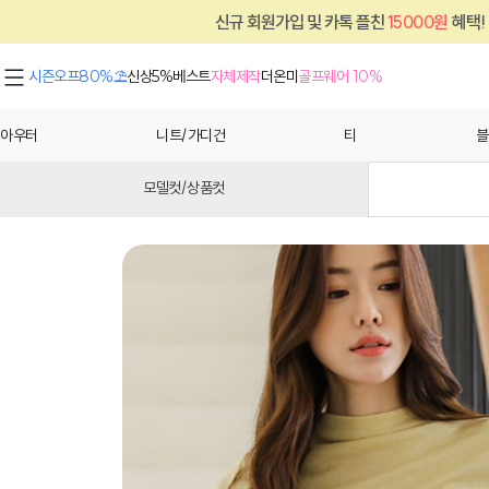
신규 회원가입 및 카톡 플친
15000원
혜택!
시즌오프80%⛱
신상5%
베스트
자체제작
더온미
골프웨어 10%
아우터
니트/가디건
티
블
모델컷/상품컷