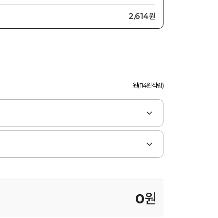
2,614원
원(114원적립)
0
원