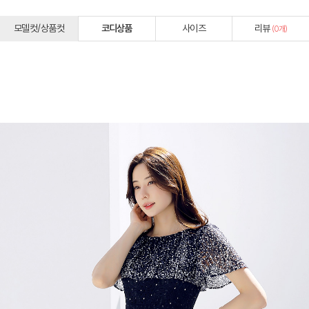
모델컷/상품컷
코디상품
사이즈
리뷰
(
0
개)