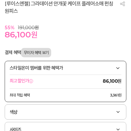
[루이스엔젤] 그라데이션 안개꽃 케이프 플레어소매 펀칭
원피스
55
%
191,000
원
86,100
원
결제 혜택
스타일온미 멤버를 위한 혜택가
원
최고할인가
86,100
최대 적립 혜택
3,361원
색상
사이즈