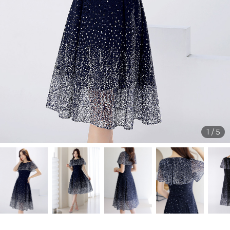
1
/
5