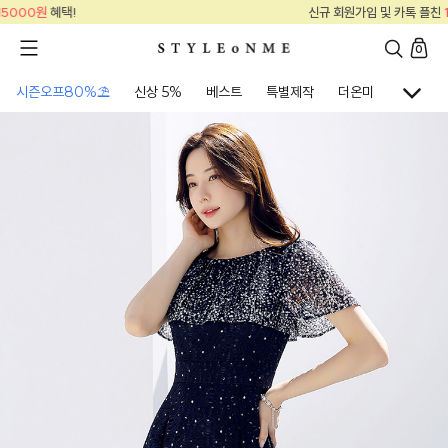
신규 회원가입 및 카톡 플친
15000원
혜택!
0
시즌오프80%⛱
신상 5%
베스트
특별제작
더온미
골프웨어