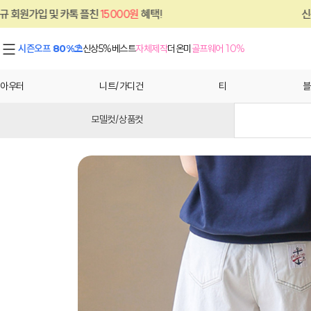
15000원
혜택!
신규 회원가입 및 카톡 플친
시즌오프 80%⛱
신상5%
베스트
자체제작
더온미
골프웨어 10%
아우터
니트/가디건
티
블
모델컷/상품컷