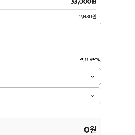
원
33,000
2,830원
원(330원적립)
0
원