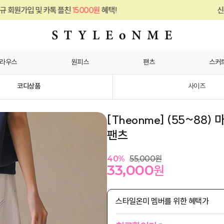
15000원
혜택!
신규 회원가입 및 카톡 플친
라우스
원피스
팬츠
스커
코디상품
사이즈
[Theonme] (55~88
팬츠
40
%
55,000
원
33,000
원
스타일온미 멤버를 위한 혜택가