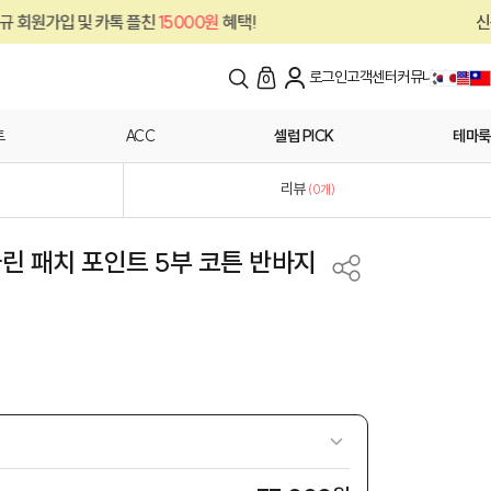
15000원
혜택!
신규 회원가입 및 카톡 플친
로그인
고객센터
커뮤니티
0
트
ACC
셀럽 PICK
테마룩
리뷰
(
0
개)
) 마린 패치 포인트 5부 코튼 반바지