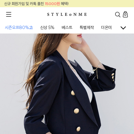
00원
혜택!
신규 회원가입 및 카톡 플친
150
0
시즌오프80%⛱
신상 5%
베스트
특별제작
더온미
골프웨어