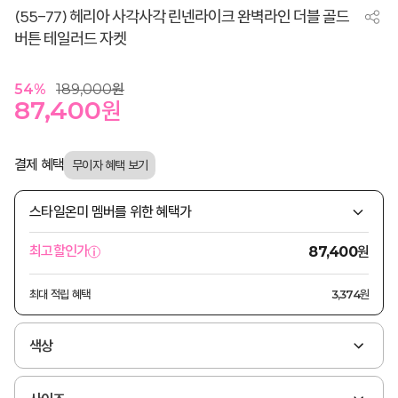
(55-77) 헤리아 사각사각 린넨라이크 완벽라인 더블 골드
버튼 테일러드 자켓
54
%
189,000
원
87,400
원
결제 혜택
스타일온미 멤버를 위한 혜택가
원
최고할인가
87,400
최대 적립 혜택
3,374원
색상