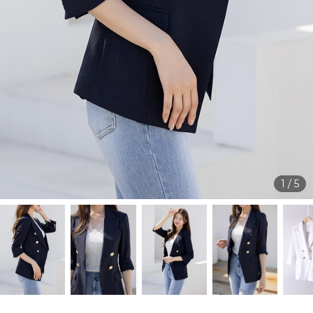
1
/
5