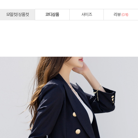
모델컷/상품컷
코디상품
사이즈
리뷰
(
0
개)