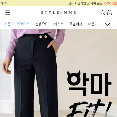
신규 회원가입 및 카톡 플친
15000원
혜택!
0
시즌오프80%⛱
신상 5%
베스트
특별제작
더온미
골프웨어