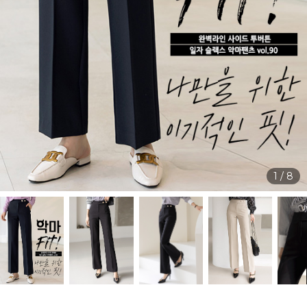
1
/
8