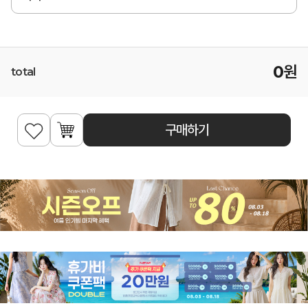
0
원
total
구매하기