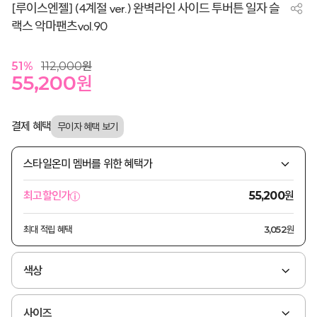
[루이스엔젤] (4계절 ver.) 완벽라인 사이드 투버튼 일자 슬
랙스 악마팬츠vol.90
51
%
112,000
원
55,200
원
결제 혜택
스타일온미 멤버를 위한 혜택가
원
최고할인가
55,200
최대 적립 혜택
3,052원
색상
사이즈