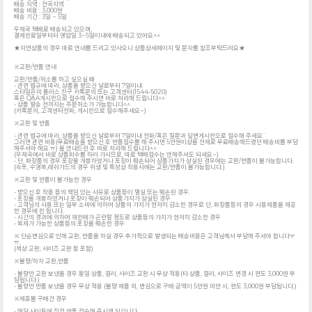
배송 지역 : 전국지역
배송 비용 : 3,000원
배송 기간 : 3일 ~ 5일
우체국 택배로 배송되고 있으며,
결제완료일부터터 영업일 3~5일이내에 배송되고 있어요^^
★지연상품의 경우 따로 안내를 드리고 있사오니 상품상세페이지 및 문자를 참조부탁드려요★
※교환/반품 안내
교환/반품/취소를 하고 싶으실 때
- 관련 법규에 따라, 상품을 받으신 날로부터 7일이내
스타일온미 플러스 친구 카톡문의 또는 고객센터(1544-5020)
혹은 Q&A게시판으로 접수해 주시면 바로 처리해 드립니다^^
- 상품 발송 전까지는 주문취소가 가능합니다^^
(카톡문의, 고객센터전화, 게시판으로 접수해주세요~)
※교환 및 반품
- 관련 법규에 따라, 상품을 받으신 날로부터 7일이내 전화/혹은 질문과 답변게시판으로 접수해 주세요`
그러면 관련 비용(무료배송을 받으신 후 반품접수를 해 주시면 5만원이상을 전제로 무료배송해드렸던 배송비를 부담
해주셔야 해요 ㅠ) 을 안내드린 후 바로 처리해 드립니다^^
(우체국에서 바로 상품회수를 하러 가시므로, 따로 택배접수는 안해주셔도 되세요~)
- 단, 화장품의 경우 포장을 개봉하였거나 포장이 훼손되어 상품가치가 상실된 경우에는 교환/반품이 불가능합니다.
(속옷, 수영복,래쉬가드의 경우 위생 및 특성상 착용시에는 교환/반품이 불가능합니다.)
※교환 및 반품이 불가능한 경우
- 받으신 후 착용 등의 책임 있는 사유로 상품등이 멸실 또는 훼손된 경우.
- 포장을 개봉하였거나 포장이 훼손되어 상품가치가 상실된 경우
- 고객님의 사용 또는 일부 소비에 의하여 상품의 가치가 현저히 감소한 경우로 단, 화장품등의 경우 시용제품을 제공
한 경우에 한 합니다.
- 시간의 경과에 의하여 재판매가 곤란할 정도로 상품등의 가치가 현저히 감소한 경우
- 복제가 가능한 상품등의 포장을 훼손한 경우
※ 단순변심으로 인해 교환, 반품을 하실 경우 추가적으로 발생되는 배송비용은 고객님께서 부담해 주셔야 합니다ㅠ
ㅠ.
(색상 교환, 사이즈 교환 등 포함)
※불량/하자 교환,반품
- 불량만 교환 보냈을 경우 동일 상품, 컬러, 사이즈 교환 시 무상 적용(타 상품, 컬러, 사이즈 변경 시 편도 3,000원 부
담됩니다.)
- 불량만 반품 보냈을 경우 무상 적용 (불량 제품 외, 변심으로 구매 금액이 5만원 미만 시, 편도 3,000원 부담됩니다.)
※제휴몰 구매건 경우
- 해당 사이트에 직접 반품 접수해 주시면 되십니다