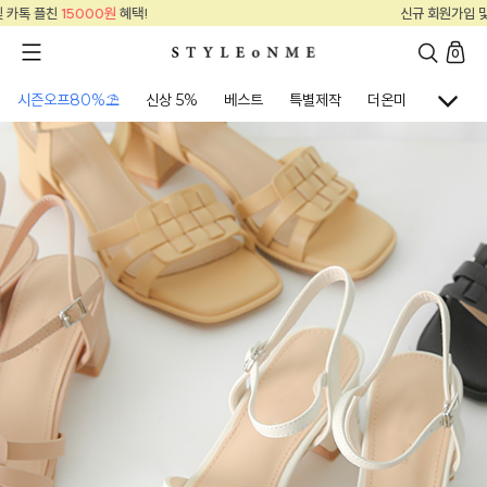
원
혜택!
신규 회원가입 및 카톡 플친
15000
0
시즌오프80%⛱
신상 5%
베스트
특별제작
더온미
골프웨어