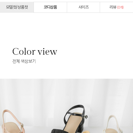
모델컷/상품컷
코디상품
사이즈
리뷰
(
0
개)