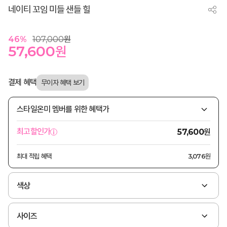
네이티 꼬임 미들 샌들 힐
46
%
107,000
원
57,600
원
결제 혜택
스타일온미 멤버를 위한 혜택가
원
최고할인가
57,600
최대 적립 혜택
3,076원
색상
사이즈