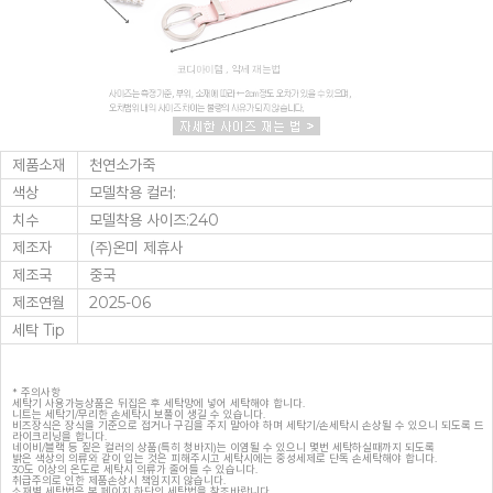
제품소재
천연소가죽
색상
모델착용 컬러:
치수
모델착용 사이즈:240
제조자
(주)온미 제휴사
제조국
중국
제조연월
2025-06
세탁 Tip
* 주의사항
세탁기 사용가능상품은 뒤집은 후 세탁망에 넣어 세탁해야 합니다.
니트는 세탁기/무리한 손세탁시 보풀이 생길 수 있습니다.
비즈장식은 장식을 기준으로 접거나 구김을 주지 말아야 하며 세탁기/손세탁시 손상될 수 있으니 되도록 드
라이크리닝을 합니다.
네이비/블랙 등 짙은 컬러의 상품(특히 청바지)는 이염될 수 있으니 몇번 세탁하실때까지 되도록
밝은 색상의 의류와 같이 입는 것은 피해주시고 세탁시에는 중성세제로 단독 손세탁해야 합니다.
30도 이상의 온도로 세탁시 의류가 줄어들 수 있습니다.
취급주의로 인한 제품손상시 책임지지 않습니다.
소재별 세탁법은 본 페이지 하단의 세탁법을 참조바랍니다.