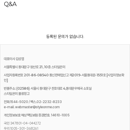
Q&A
등록된 문의가 없습니다.
대표이사
김성엽
서울특별시 동대문구 왕산로 21, 10층 스타일온미
사업자등록번호 201-86-08540 통신판매업신고 제2019-서울동대문-1551호
[사업자정보확
인]
반품주소: (02586) 서울시 동대문구 천호대로 4,동대문우체국 소포실
스타일온미 물류창고
전화.1544-5020 / 팩스.02-2232-8233
e-mail. webmaster@styleonme.com
개인정보보호 배상책임보험 증권번호. 14610-1005
국민 347801-04-044272
우리 1005-301-368261