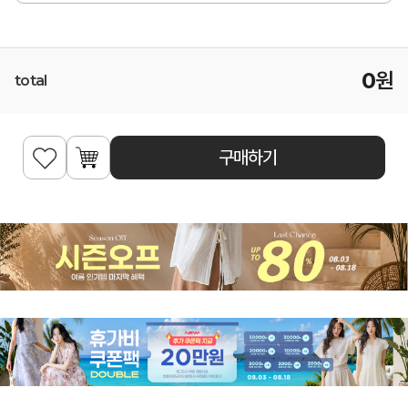
0
원
total
구매하기