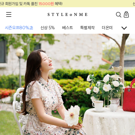
원
혜택!
신규 회원가입 및 카톡 플친
15000
0
시즌오프80%⛱
신상 5%
베스트
특별제작
더온미
골프웨어