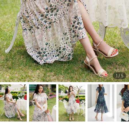
1
/
5