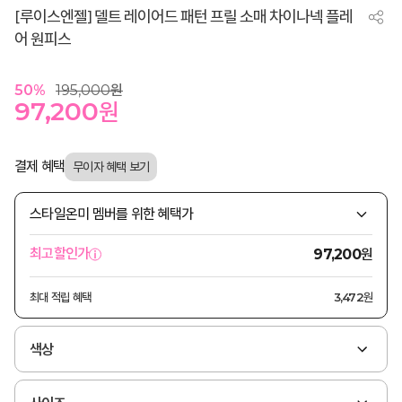
[루이스엔젤] 델트 레이어드 패턴 프릴 소매 차이나넥 플레
어 원피스
50
%
195,000
원
97,200
원
결제 혜택
스타일온미 멤버를 위한 혜택가
원
최고할인가
97,200
최대 적립 혜택
3,472원
색상