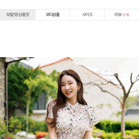
모델컷/상품컷
코디상품
사이즈
리뷰
(
0
개)