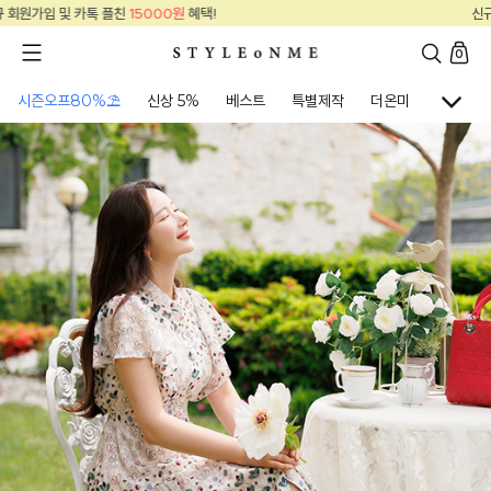
택!
신규 회원가입 및 카톡 플친
15000원
혜
0
시즌오프80%⛱
신상 5%
베스트
특별제작
더온미
골프웨어