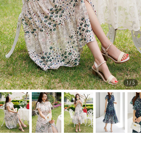
1
/
5