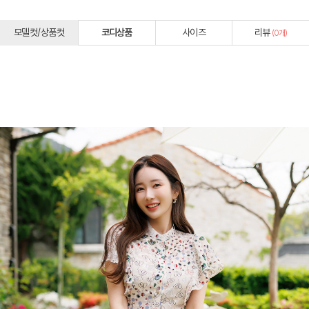
모델컷/상품컷
코디상품
사이즈
리뷰
(
0
개)