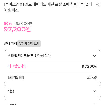
[루이스엔젤] 델트 레이어드 패턴 프릴 소매 차이나넥 플레
어 원피스
50
%
195,000
원
97,200
원
결제 혜택
스타일온미 멤버를 위한 혜택가
원
최고할인가
97,200
최대 적립 혜택
3,472원
색상