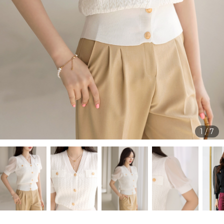
1
/
7