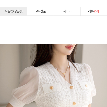
모델컷/상품컷
코디상품
사이즈
리뷰
(
0
개)