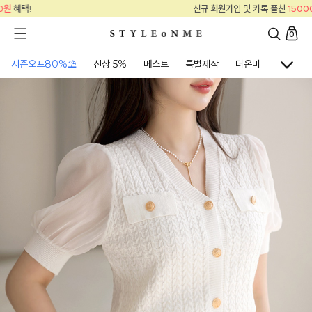
신규 회원가입 및 카톡 플친
15000원
혜택!
0
시즌오프80%⛱
신상 5%
베스트
특별제작
더온미
골프웨어