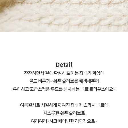
Detail
잔잔하면서 결이 확실히 보이는 꽈배기 짜임에
골드 버튼과~ 쉬폰 슬리브를 배색해주어
우아하고 고급스러운 무드를 선사하는 니트 블라우스에요~
여름원사로 시원하게 짜여진 꽈배기 스카시 니트에
시스루한 쉬폰 슬리브로
여리여리~하고 페미닌한 라인감으로~