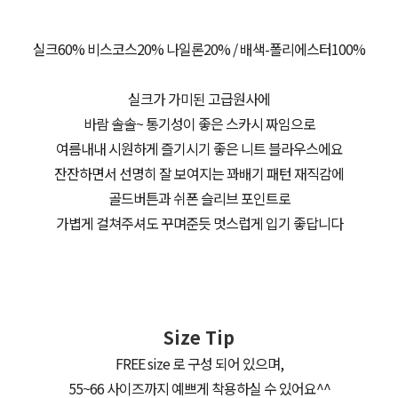
실크60% 비스코스20% 나일론20% / 배색-폴리에스터100%
실크가 가미된 고급원사에
바람 솔솔~ 통기성이 좋은 스카시 짜임으로
여름내내 시원하게 즐기시기 좋은 니트 블라우스에요
잔잔하면서 선명히 잘 보여지는 꽈배기 패턴 재직감에
골드버튼과 쉬폰 슬리브 포인트로
가볍게 걸쳐주셔도 꾸며준듯 멋스럽게 입기 좋답니다
Size Tip
FREE size 로 구성 되어 있으며,
55~66 사이즈까지 예쁘게 착용하실 수 있어요^^