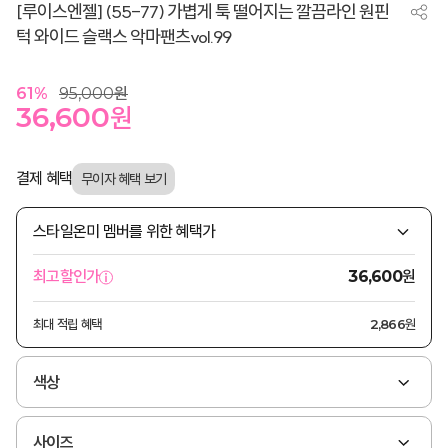
[루이스엔젤] (55-77) 가볍게 툭 떨어지는 깔끔라인 원핀
턱 와이드 슬랙스 악마팬츠vol.99
61
%
95,000
원
36,600
원
결제 혜택
스타일온미 멤버를 위한 혜택가
원
최고할인가
36,600
최대 적립 혜택
2,866원
색상
사이즈