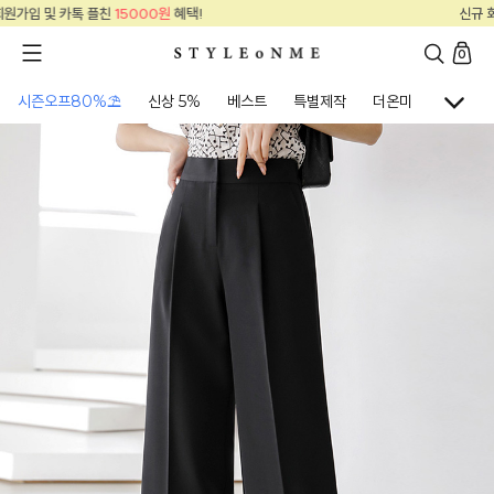
!
신규 회원가입 및 카톡 플친
15000원
혜택
0
시즌오프80%⛱
신상 5%
베스트
특별제작
더온미
골프웨어