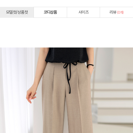
모델컷/상품컷
코디상품
사이즈
리뷰
(
0
개)