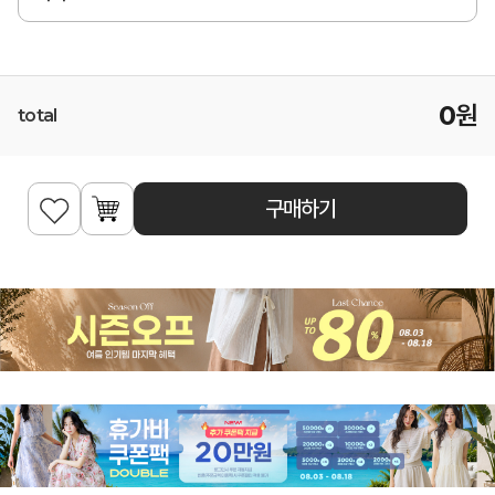
0
원
total
구매하기