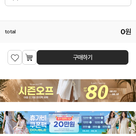
0
원
total
구매하기