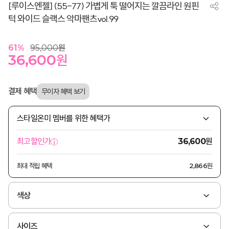
[루이스엔젤] (55-77) 가볍게 툭 떨어지는 깔끔라인 원핀
턱 와이드 슬랙스 악마팬츠vol.99
61
%
95,000
원
36,600
원
결제 혜택
스타일온미 멤버를 위한 혜택가
원
최고할인가
36,600
최대 적립 혜택
2,866원
색상
사이즈