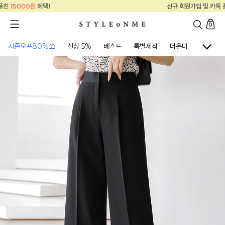
신규 회원가입 및 카톡 플친
15000원
혜택!
0
시즌오프80%⛱
신상 5%
베스트
특별제작
더온미
골프웨어