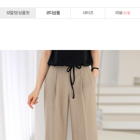
모델컷/상품컷
코디상품
사이즈
리뷰
(
0
개)