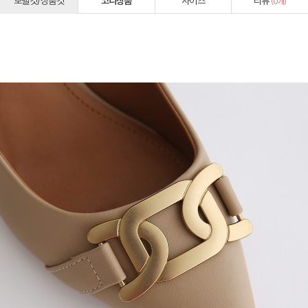
모델컷/상품컷
코디상품
사이즈
리뷰
(
0
개)