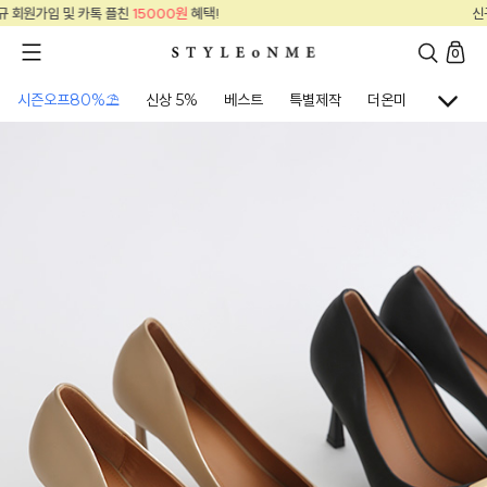
신규 회원가입 및 카톡 플친
15000원
혜택!
0
시즌오프80%⛱
신상 5%
베스트
특별제작
더온미
골프웨어