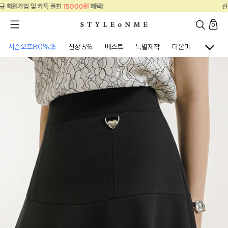
00원
혜택!
신규 회원가입 및 카톡 플친
150
0
시즌오프80%⛱
신상 5%
베스트
특별제작
더온미
골프웨어