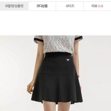
모델컷/상품컷
코디상품
사이즈
리뷰
(
0
개)