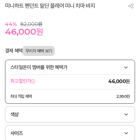
미니하트 펜던트 밑단 플레어 미니 치마 바지
44
%
82,000
원
46,000
원
결제 혜택
스타일온미 멤버를 위한 혜택가
원
최고할인가
46,000
최대 적립 혜택
2,950원
색상
사이즈