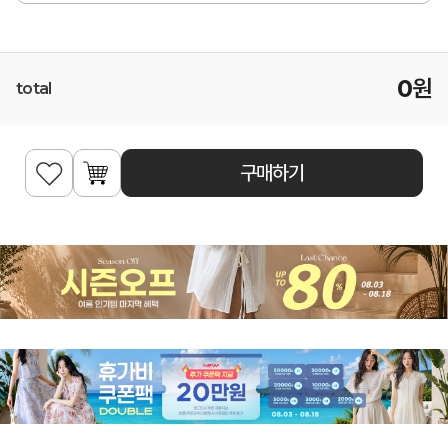
0
원
total
구매하기