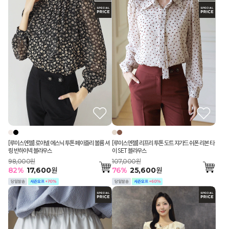
[루이스엔젤] 로아넬 에스닉 투톤 페이즐리 볼륨 셔
[루이스엔젤] 리프리 투톤 도트 쟈가드 쉬폰 리본 타
링 반하이넥 블라우스
이 SET 블라우스
98,000원
107,000원
82
%
17,600
원
76
%
25,600
원