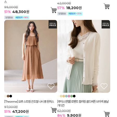
스
42,000원
99,000원
57
%
18,200
원
51
%
48,300
원
[Theonme] 요루 스트링 끈조절 나시 롱 원피스
[루이스엔젤] 로벤트 컬러링 골드버튼 브이넥 봄날
가디건
97,000원
62,000원
51
%
47,200
원
84
%
9,900
원