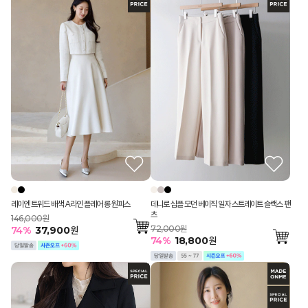
레이엔 트위드 배색 A라인 플레어 롱 원피스
데니로 심플 모던 베이직 일자 스트레이트 슬랙스 팬
츠
146,000원
72,000원
74
%
37,900
원
74
%
18,800
원