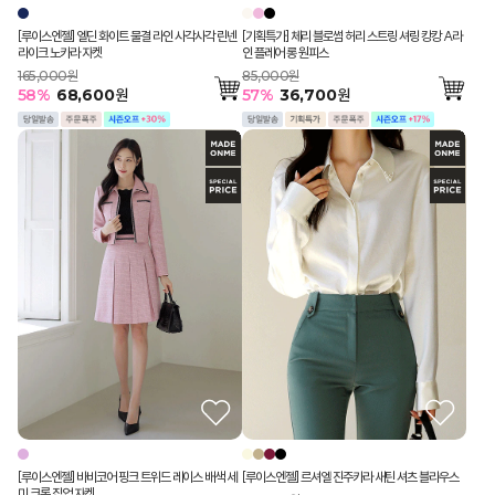
[루이스엔젤] 엘딘 화이트 물결 라인 사각사각 린넨
[기획특가] 체리 블로썸 허리 스트링 셔링 캉캉 A라
라이크 노카라 자켓
인 플레어 롱 원피스
165,000원
85,000원
58
%
68,600
원
57
%
36,700
원
[루이스엔젤] 바비코어 핑크 트위드 레이스 배색 세
[루이스엔젤] 르셔엘 진주카라 새틴 셔츠 블라우스
미 크롭 집업 자켓