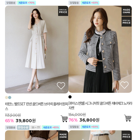
[루이스엔젤] 시그니처핏 골드버튼 제비체크 노카라
테인느 벨트SET 린넨 골드버튼 브이넥 플레어 원피
자켓
스
154,000원
113,500원
76
%
36,800
원
65
%
39,800
원