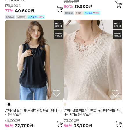
98,000원
178,000원
80
%
19,900
원
77
%
40,800
원
[루이스엔젤] 드레이프 핀턱 셔링 쉬폰 레이어드 나
[루이스엔젤] 이젤 모티브 플라워 레이스 쉬폰 소매
시 블라우스 티
배색 쟈가드 블라우스 티
49,000원
73,000원
54
%
22,700
원
54
%
33,700
원