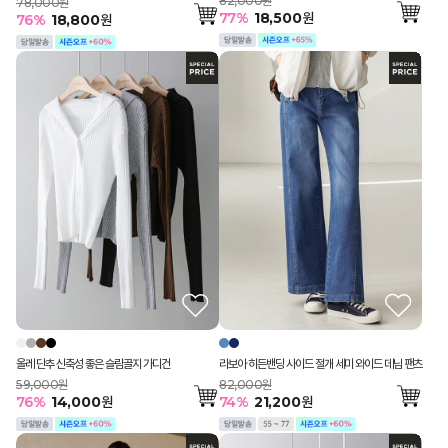
82,000원
78,000원
77
%
18,500
원
76
%
18,800
원
올레 단추 신축성 좋은 슬림골지 가디건
라보아 히든밴딩 사이드 절개 세미 와이드 데님 팬츠
59,000원
82,000원
76
%
14,000
원
74
%
21,200
원