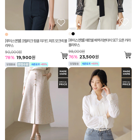
[루이스엔젤] 에르쉘 배색 리본타이 SET 오픈 카라
[루이스엔젤] 코랄리크 링클 쟈가드 퍼프 모크넥 블
블라우스
라우스
98,000원
90,000원
76
%
23,500
원
78
%
19,900
원