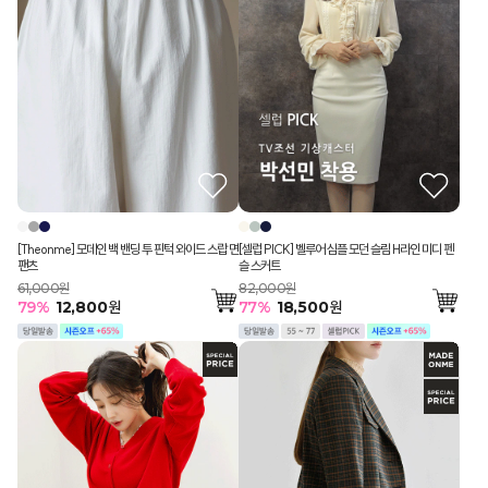
[Theonme] 모데인 백 밴딩 투 핀턱 와이드 스랍 면
[셀럽 PICK] 벨루어 심플 모던 슬림 H라인 미디 펜
팬츠
슬 스커트
61,000원
82,000원
79
%
12,800
원
77
%
18,500
원