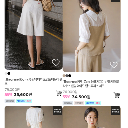
[Theonme] (55~77) 핀턱 패치 포인트 버뮤다 팬
[Theonme] 구김 Zero 링클 지지미 반팔 카라 블
츠
라우스 밴딩 와이드 팬츠 투피스 세트
79,000원
76,000원
55
%
35,600
원
55
%
34,500
원