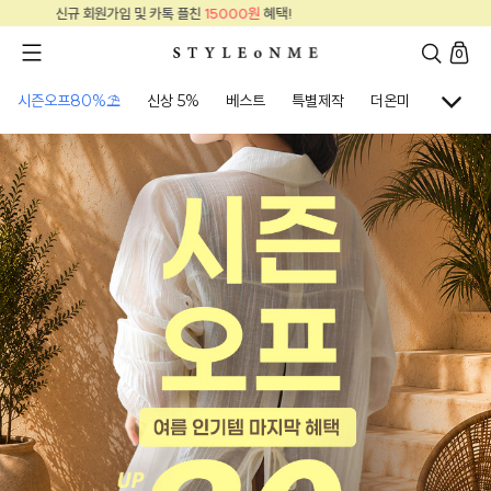
신규 회원가입 및 카톡 플친
15000원
혜택!
0
시즌오프80%⛱
신상 5%
베스트
특별제작
더온미
골프웨어