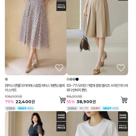
(55-77) 모리던 가볍게 찰랑 플리츠 A라인 미디 버
[루이스엔젤] 모카라떼 스칼럽 레이스 뒷밴딩 플레
뮤다 반바지 팬츠
어 스커트
86,000원
106,000원
55
%
38,900
원
79
%
22,400
원