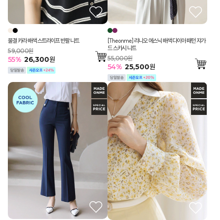
물결 카라 배색 스트라이프 반팔 니트
[Theonme] 리니오 에스닉 배색 다이아 패턴 쟈가
드 스카시 니트
59,000원
55,000원
55
%
26,300
원
54
%
25,500
원