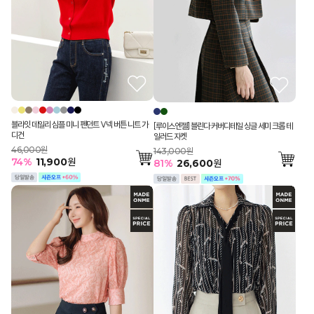
블라잇 데일리 심플 미니 펜던트 V넥 버튼 니트 가
[루이스엔젤] 블린다 커버디테일 싱글 세미 크롭 테
디건
일러드 자켓
46,000원
143,000원
74
%
11,900
원
81
%
26,600
원