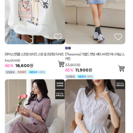
[루이스엔젤] 스프링 브리즈 스윗 걸 프린팅 티셔츠
[Theonme] 가엘드 컷팅 세미 A라인 미니 데님 스
커트
54,000원
33,800원
66
%
18,600
원
65
%
11,900
원