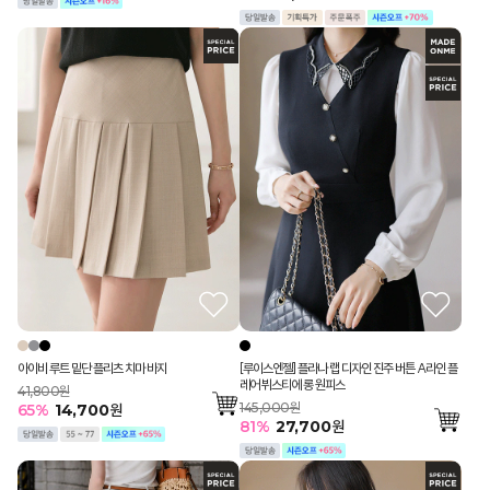
아이비 루트 밑단 플리츠 치마 바지
[루이스엔젤] 플라나 랩 디자인 진주 버튼 A라인 플
레어 뷔스티에 롱 원피스
41,800원
145,000원
65
%
14,700
원
81
%
27,700
원