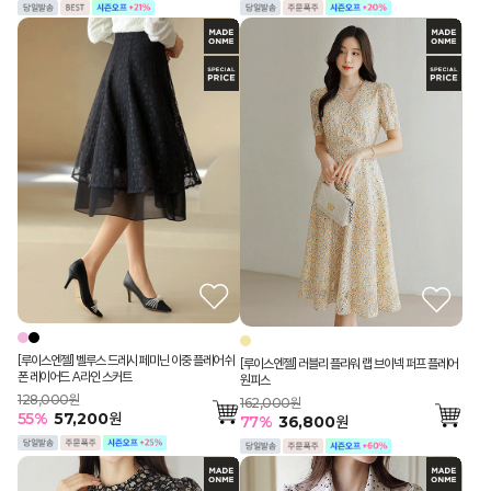
[루이스엔젤] 벨루스 드레시 페미닌 이중 플레어 쉬
[루이스엔젤] 러블리 플라워 랩 브이넥 퍼프 플레어
폰 레이어드 A라인 스커트
원피스
128,000원
162,000원
55
%
57,200
원
77
%
36,800
원