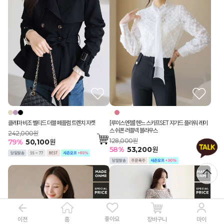
[루이스엔젤] 헨느 스카프SET 쟈가드 플라워 레이
클레마 비조 벨티드 더블 페플럼 트렌치 자켓
스 쉬폰 러플넥 블라우스
242,000원
128,000원
79
%
50,100
원
58
%
53,200
원
좋아요
이전
장바구니
홈
마이