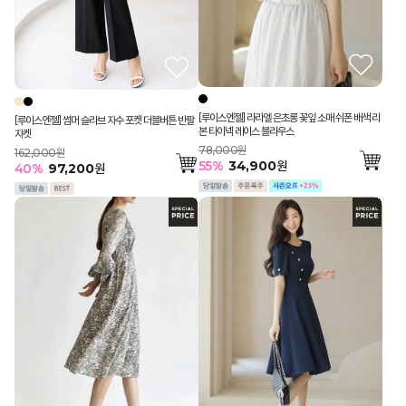
[루이스엔젤] 라라엘 은초롱 꽃잎 소매 쉬폰 배색 리
[루이스엔젤] 썸머 슬라브 자수 포켓 더블버튼 반팔
본 타이넥 레이스 블라우스
자켓
78,000원
162,000원
55
%
34,900
원
40
%
97,200
원