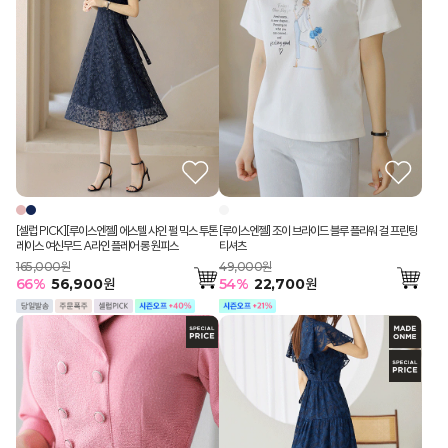
[셀럽 PICK][루이스엔젤] 에스텔 샤인 펄 믹스 투톤
[루이스엔젤] 조이 브라이드 블루 플라워 걸 프린팅
레이스 여신무드 A라인 플레어 롱 원피스
티셔츠
165,000원
49,000원
66
%
56,900
원
54
%
22,700
원