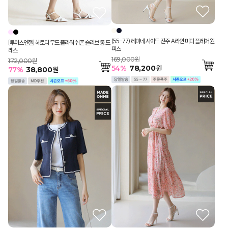
(55-77) 레마네 사이드 진주 A라인 미디 플레어 원
[루이스엔젤] 헤로디 무드 플라워 쉬폰 슬리브 롱 드
피스
레스
169,000원
172,000원
54
%
78,200
원
77
%
38,800
원