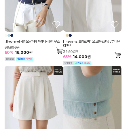
[Theonme] 샤인 모달 어깨 셔링 나시 블라우스
[Theonme] 호에르 바이오 코튼 뒷밴딩 5부 버뮤
다 팬츠
39,800원
39,800원
60
%
16,000
원
65
%
14,000
원