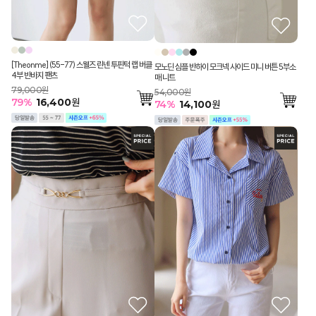
[Theonme] (55-77) 스웰즈 린넨 투핀턱 랩 버클
모노딘 심플 반하이 모크넥 사이드 미니 버튼 5부소
4부 반바지 팬츠
매 니트
79,000원
54,000원
79
%
16,400
원
74
%
14,100
원