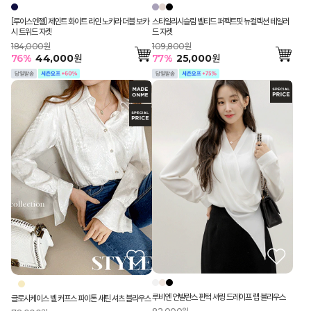
스타일리시슬림 벨티드 퍼펙트핏 뉴컬렉션 테일러
[루이스엔젤] 제인트 화이트 라인 노카라 더블 보카
드 자켓
시 트위드 자켓
109,800원
184,000원
77
%
25,000
원
76
%
44,000
원
루비엔 언발란스 핀턱 셔링 드레이프 랩 블라우스
글로시케이스 벨 커프스 파이톤 새틴 셔츠 블라우스