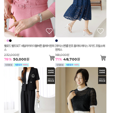
벨로드 벨트SET 세일러카라 더블버튼 플레어 원피
[루이스엔젤] 린프 플라워 레이스 쟈가드 프릴소매
스
원피스
232,000원
168,000원
78
%
50,000
원
71
%
48,700
원