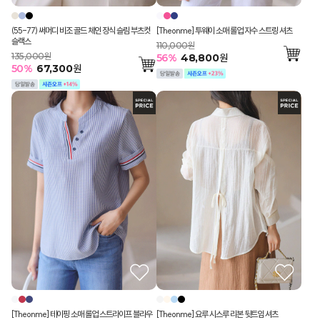
(55-77) 써머디 비조 골드 체인 장식 슬림 부츠컷
[Theonme] 투웨이 소매 롤업 자수 스트링 셔츠
슬랙스
110,000원
135,000원
56
%
48,800
원
50
%
67,300
원
[Theonme] 테이핑 소매 롤업 스트라이프 블라우
[Theonme] 요루 시스루 리본 뒷트임 셔츠