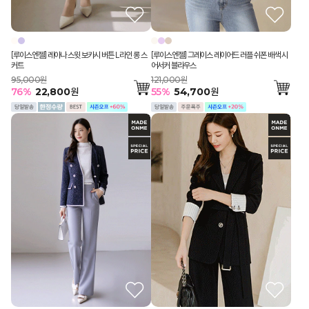
[루이스엔젤] 레아나 스윗 보카시 버튼 L라인 롱 스
[루이스엔젤] 그레이스 레이어드 러플 쉬폰 배색 시
커트
어서커 블라우스
95,000원
121,000원
76
%
22,800
원
55
%
54,700
원