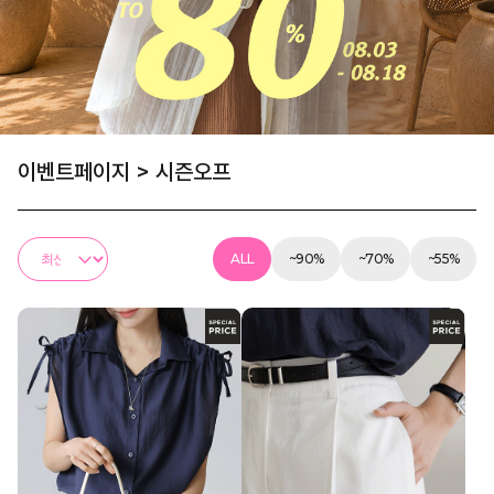
이벤트페이지
>
시즌오프
ALL
~90%
~70%
~55%