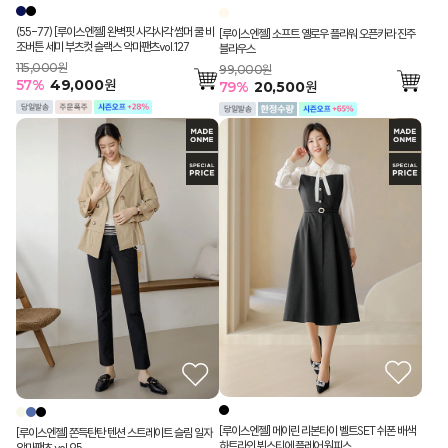
(55-77) [루이스엔젤] 완벽핏 사각사각 썸머 쿨 비
[루이스엔젤] 소프트 옐로우 플라워 오픈카라 진주
조버튼 세미 부츠컷 슬랙스 악마팬츠vol.127
블라우스
115,000원
99,000원
57
%
49,000
원
79
%
20,500
원
[루이스엔젤] 메이린 리본타이 벨트SET 쉬폰 배색
[루이스엔젤] 쫀득탄탄 텐션 스트레이트 슬림 일자
하트라인 뷔스티에 플레어 원피스
악마팬츠 vol.95