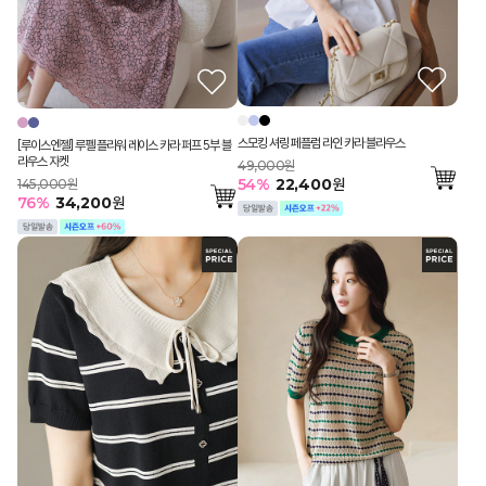
스모킹 셔링 페플럼 라인 카라 블라우스
[루이스엔젤] 루펠 플라워 레이스 카라 퍼프 5부 블
라우스 자켓
49,000원
54
%
22,400
원
145,000원
76
%
34,200
원