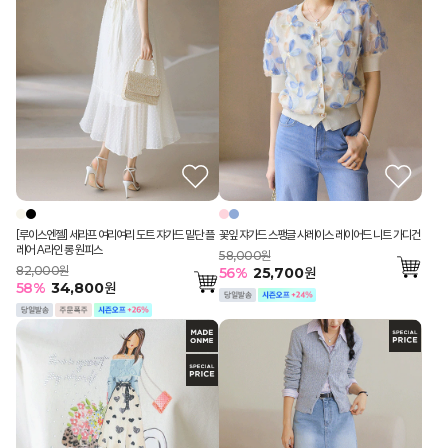
[루이스엔젤] 세라프 여리여리 도트 쟈가드 밑단 플
꽃잎 쟈가드 스팽글 샤레이스 레이어드 니트 가디건
레어 A라인 롱 원피스
58,000원
82,000원
56
%
25,700
원
58
%
34,800
원