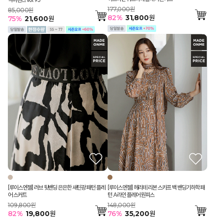
177,000원
85,000원
82
%
31,800
원
75
%
21,600
원
[루이스엔젤] 러브 뒷밴딩 은은한 새틴광 패턴 플레
[루이스엔젤] 헤리테 리본 스카프 백 밴딩기하학 패
어 스커트
턴 A라인 플레어 원피스
109,800원
148,000원
82
%
19,800
원
76
%
35,200
원