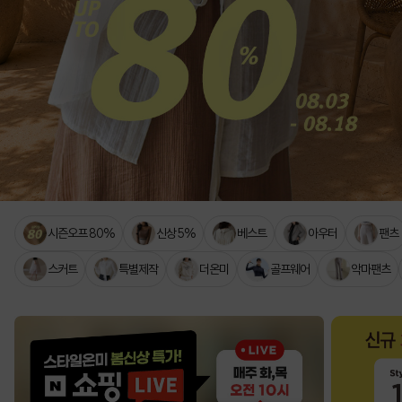
시즌오프 80%
신상 5%
베스트
아우터
팬츠
스커트
특별제작
더온미
골프웨어
악마팬츠