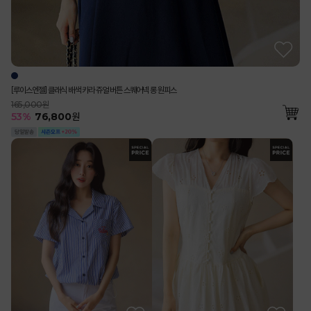
[루이스엔젤] 클래식 배색 카라 쥬얼 버튼 스퀘어넥 롱 원피스
165,000원
53
%
76,800
원