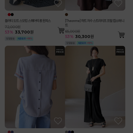
플러티 도트 스모킹 스퀘어넥 롱 원피스
[Theonme] 하트 자수 스트라이프 프릴 캡소매 니
트
72,000원
65,000원
53
%
33,700
원
53
%
30,300
원