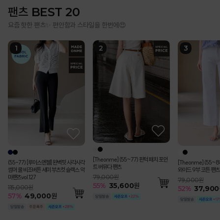
팬츠 BEST 20
요즘 핫한 팬츠✨ 편안함과 스타일을 한번에😍
[Theonme] (55~77) 핀턱 패치 포인
(55-77) [루이스엔젤] 완벽핏 사각사각
[Theonme] (55~
트 버뮤다 팬츠
썸머 쿨 비조버튼 세미 부츠컷 슬랙스 악
와이드 9부 코튼 팬츠
마팬츠vol.127
79,000원
79,000원
55
%
35,600
원
115,000원
52
%
37,900
57
%
49,000
원