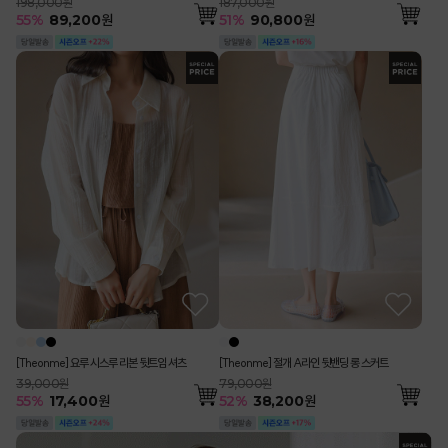
198,000원
187,000원
55
%
89,200
원
51
%
90,800
원
[Theonme] 요루 시스루 리본 뒷트임 셔츠
[Theonme] 절개 A라인 뒷밴딩 롱 스커트
39,000원
79,000원
55
%
17,400
원
52
%
38,200
원