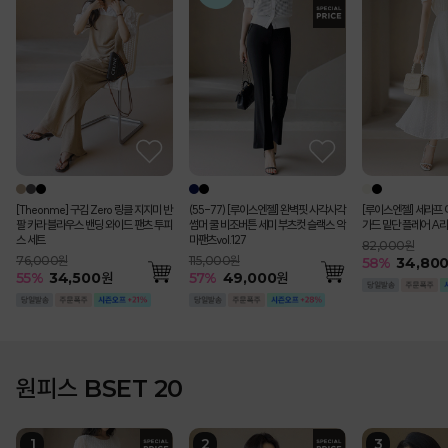
[Theonme] 구김 Zero 링클 지지미 반
(55-77) [루이스엔젤] 완벽핏 사각사각
[루이스엔젤] 세라프 
팔 카라 블라우스 밴딩 와이드 팬츠 투피
썸머 쿨 비조버튼 세미 부츠컷 슬랙스 악
가드 밑단 플레어 A라
스 세트
마팬츠vol.127
82,000원
76,000원
115,000원
58
%
34,80
55
%
34,500
원
57
%
49,000
원
원피스 BSET 20