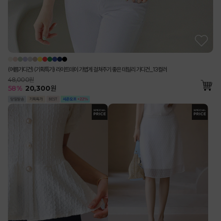
(여름가디건) (기획특가) 라이트데이 가볍게 걸쳐주기 좋은 데일리 가디건_13컬러
48,000원
58
%
20,300
원