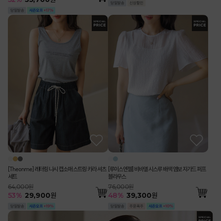
[Theonme] 레터링 나시 캡소매 스트링 카라 셔츠
[루이스엔젤] 비바엘 시스루 배색 엠보 자가드 퍼프
세트
블라우스
64,000원
76,000원
53
%
29,900
원
48
%
39,300
원