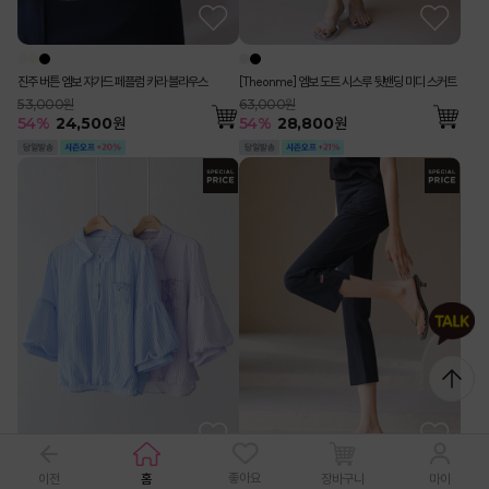
진주 버튼 엠보 쟈가드 페플럼 카라 블라우스
[Theonme] 엠보 도트 시스루 뒷밴딩 미디 스커트
53,000원
63,000원
54
%
24,500
원
54
%
28,800
원
좋아요
이전
홈
장바구니
마이