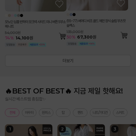
(55-77) 써머디 비조 골드 체인 장식 슬림 부츠컷
모노딘 심플 반하이 모크넥 사이드 미니 버튼 5부소
슬랙스
매 니트
135,000원
54,000원
50
%
67,300
원
74
%
14,100
원
더보기
🔥BEST OF BEST🔥 지금 제일 핫해요!
실시간 베스트템 총집합✨
전체
아우터
원피스
탑
팬츠
니트/가디건
스커트