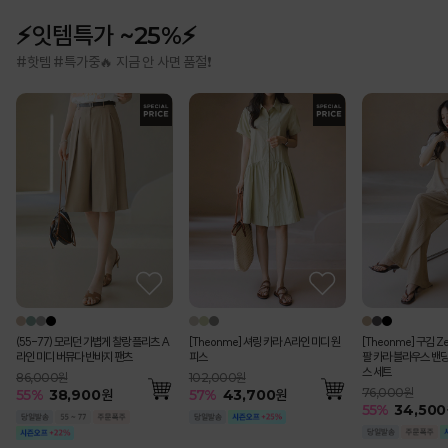
⚡잇템특가 ~25%⚡
#핫템 #특가중🔥 지금 안 사면 품절❗
(55-77) 모리던 가볍게 찰랑 플리츠 A
[Theonme] 셔링 카라 A라인 미디 원
[Theonme] 구김 Z
라인 미디 버뮤다 반바지 팬츠
피스
팔 카라 블라우스 밴딩
스 세트
86,000원
102,000원
76,000원
55
%
38,900
원
57
%
43,700
원
55
%
34,500