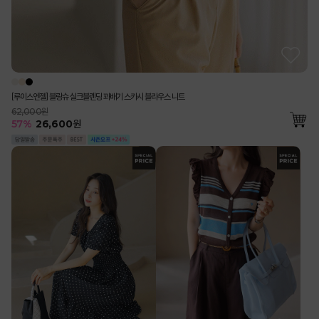
[루이스엔젤] 블랑슈 실크블렌딩 꽈배기 스카시 블라우스 니트
62,000원
57
%
26,600
원