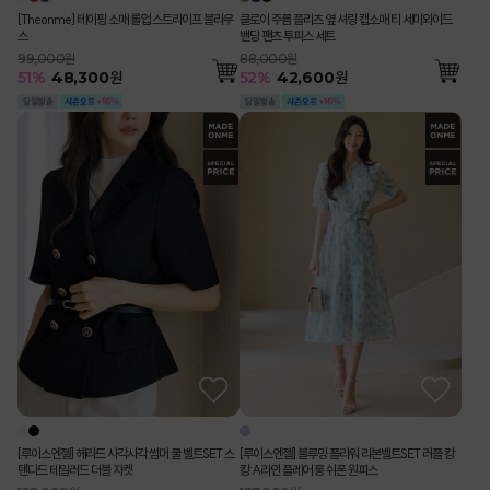
[Theonme] 테이핑 소매 롤업 스트라이프 블라우
클로이 주름 플리츠 옆 셔링 캡소매 티 세미와이드
스
밴딩 팬츠 투피스 세트
99,000원
88,000원
51
%
48,300
원
52
%
42,600
원
[루이스엔젤] 헤라드 사각사각 썸머 쿨 벨트SET 스
[루이스엔젤] 블루밍 플라워 리본벨트SET 러플 캉
탠다드 테일러드 더블 자켓
캉 A라인 플레어 롱 쉬폰 원피스