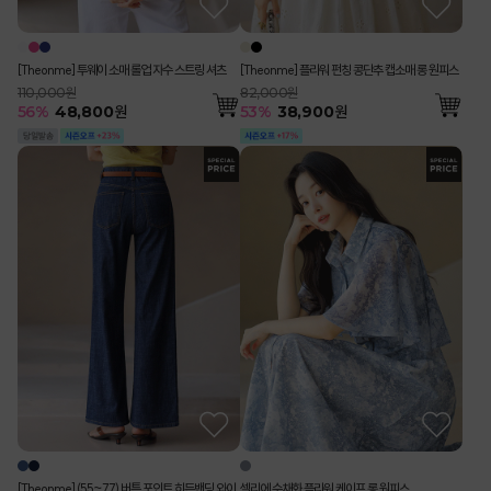
[Theonme] 투웨이 소매 롤업 자수 스트링 셔츠
[Theonme] 플라워 펀칭 콩단추 캡소매 롱 원피스
110,000원
82,000원
56
%
48,800
원
53
%
38,900
원
[Theonme] (55~77) 버튼 포인트 히든밴딩 와이
셀리에 수채화 플라워 케이프 롱 원피스