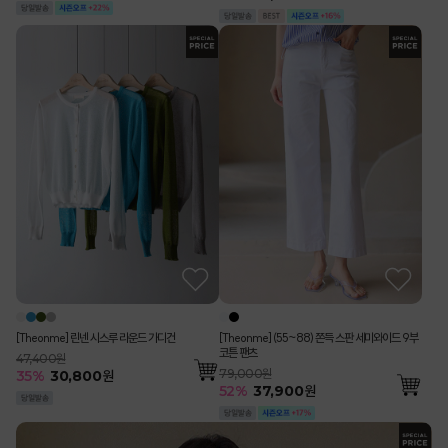
[Theonme] 린넨 시스루 라운드 가디건
[Theonme] (55~88) 쫀득 스판 세미와이드 9부
코튼 팬츠
47,400원
79,000원
35
%
30,800
원
52
%
37,900
원