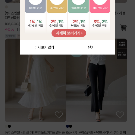
[루이스엔젤] 사각사각 린넨 라이크 벨트SET 스탠
[Theonme] 구김 Zero 링클 지지미 반팔 카라 블
다드 싱글 테일러드 자켓
라우스 밴딩 와이드 팬츠 투피스 세트
186,000원
76,000원
40
%
111,500
원
55
%
34,500
원
다시 보지 않기
닫기
[루이스엔젤] 세라프 여리여리 도트 쟈가드 밑단 플
(55-77) [루이스엔젤] 완벽핏 사각사각 썸머 쿨 비