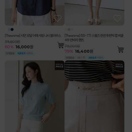
[Theonme] 샤인 모달 어깨 셔링 나시 블라우스
[Theonme] (55-77) 스웰즈 린넨 투핀턱 랩 버클
4부 반바지 팬츠
39,800원
79,000원
60
%
16,000
원
79
%
16,400
원