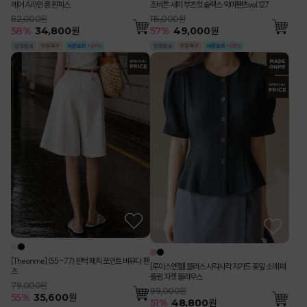
레어 A라인 롱 원피스
조버튼 세미 부츠컷 슬랙스 악마팬츠vol.127
82,000원
115,000원
58
%
34,800
원
57
%
49,000
원
[Theonme] (55~77) 핀턱 패치 포인트 버뮤다 팬
[루이스엔젤] 블러스 사각사각 쟈가드 꽃잎 소매 페
츠
플럼 자켓 블라우스
79,000원
99,000원
55
%
35,600
원
51
%
48,800
원