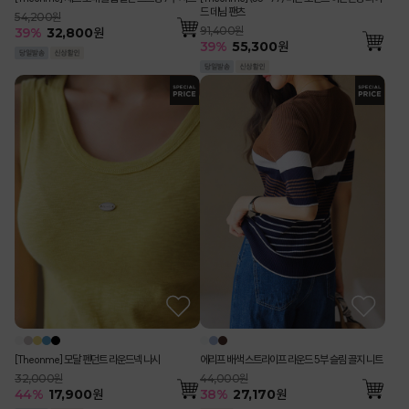
드 데님 팬츠
54,200원
91,400원
39
%
32,800
원
39
%
55,300
원
[Theonme] 모달 펜던트 라운드넥 나시
에리프 배색 스트라이프 라운드 5부 슬림 골지 니트
32,000원
44,000원
44
%
17,900
원
38
%
27,170
원