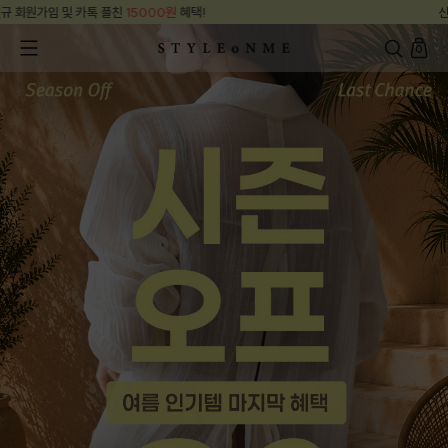
신규 회원가입 및 카톡 플친
15000원
혜택!
0