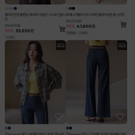
올리아 린넨 블렌딩 여리루즈 라운드 시스루 긴팔 니
루애나 러블리 도트 A라인 플레어 쉬폰 롱 스커트
트
68,000원
58,000원
39
%
41,800
원
39
%
35,530
원
[Theonme] 체크 소매 롤업 밑단 스트링 7부 셔츠
[Theonme] (55~77) 버튼 포인트 히든밴딩 와이