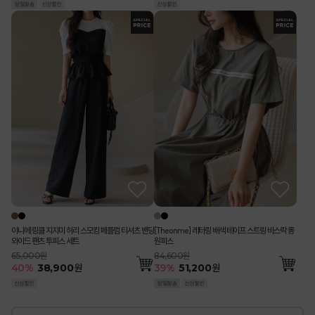
아니메 링클 지지미 허리 스모킹 페플럼 티셔츠 밴딩
[Theonme] 레터링 배색 테이프 스트링 바스락 롱
와이드 팬츠 투피스 세트
원피스
65,000원
84,600원
40
%
38,900
원
39
%
51,200
원