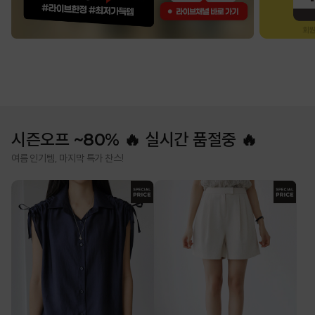
시즌오프 ~80% 🔥 실시간 품절중 🔥
여름 인기템, 마지막 특가 찬스!