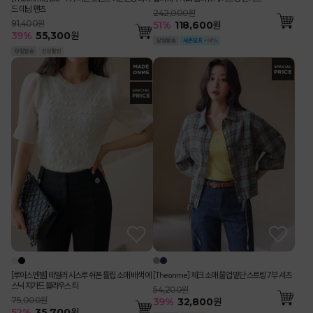
드 데님 팬츠
242,000원
91,400원
51
%
118,600
원
39
%
55,300
원
[루이스엔젤] 테일러 시스루 쉬폰 튤립 소매 배색 에
[Theonme] 체크 소매 롤업 밑단 스트링 7부 셔츠
스닉 쟈가드 블라우스 티
54,200원
75,000원
39
%
32,800
원
52
%
35,700
원