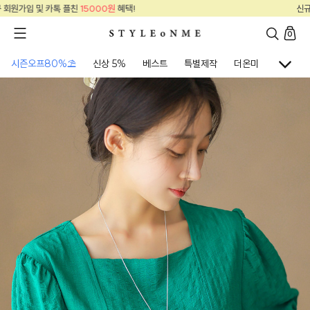
신규 회원가입 및 카톡 플친
15000원
혜택!
0
시즌오프80%⛱
신상 5%
베스트
특별제작
더온미
골프웨어