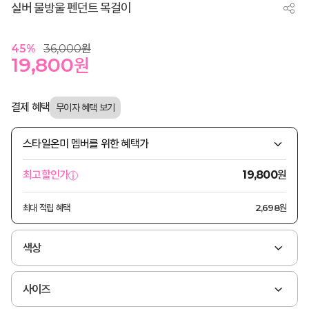
실버 물방울 펜던트 목걸이
45
%
36,000
원
19,800
원
결제 혜택
스타일온미 멤버를 위한 혜택가
원
최고할인가
19,800
최대 적립 혜택
2,698원
색상
사이즈