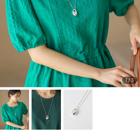
1
/
3