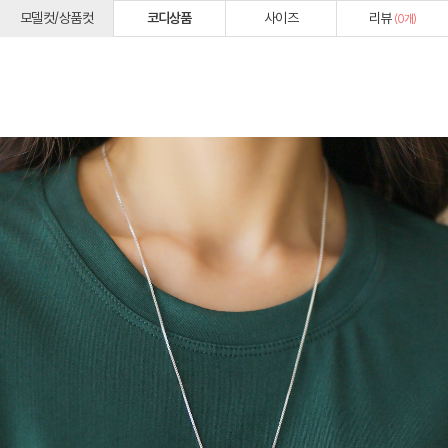
모델컷/상품컷
코디상품
사이즈
리뷰
(
0
개)