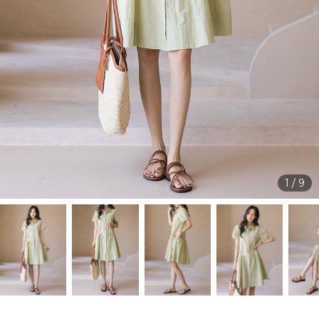
1
/
9