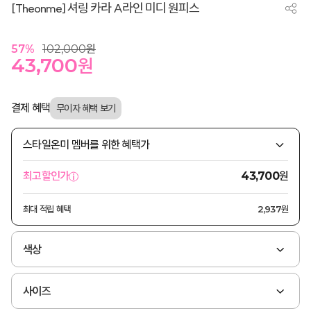
[Theonme] 셔링 카라 A라인 미디 원피스
57
%
102,000
원
43,700
원
결제 혜택
스타일온미 멤버를 위한 혜택가
원
최고할인가
43,700
최대 적립 혜택
2,937원
색상
사이즈