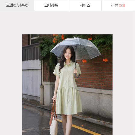
모델컷/상품컷
코디상품
사이즈
리뷰
(
0
개)