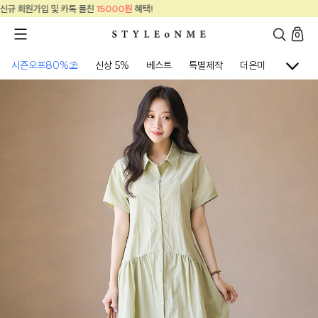
신규 회원가입 및 카톡 플친
15000원
혜택!
0
시즌오프80%⛱
신상 5%
베스트
특별제작
더온미
골프웨어