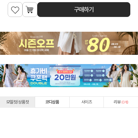
구매하기
모델컷/상품컷
코디상품
사이즈
리뷰
(
0
개)