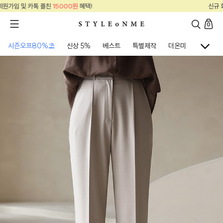
신규 회원가입 및 카톡 플친
15000원
혜택!
0
시즌오프80%⛱
신상 5%
베스트
특별제작
더온미
골프웨어