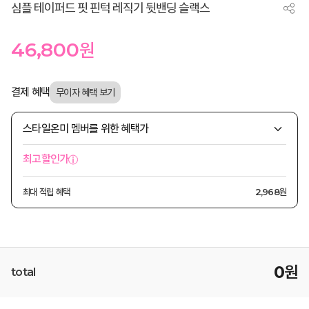
심플 테이퍼드 핏 핀턱 레직기 뒷밴딩 슬랙스
46,800
원
결제 혜택
스타일온미 멤버를 위한 혜택가
최고할인가
최대 적립 혜택
2,968원
0
원
total