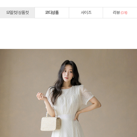
모델컷/상품컷
코디상품
사이즈
리뷰
(
0
개)