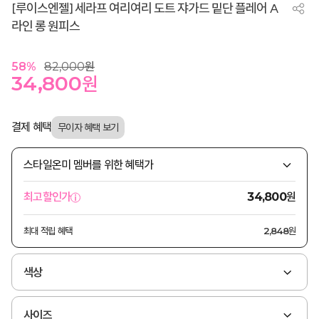
[루이스엔젤] 세라프 여리여리 도트 쟈가드 밑단 플레어 A
라인 롱 원피스
58
%
82,000
원
34,800
원
결제 혜택
스타일온미 멤버를 위한 혜택가
원
최고할인가
34,800
최대 적립 혜택
2,848원
색상
사이즈