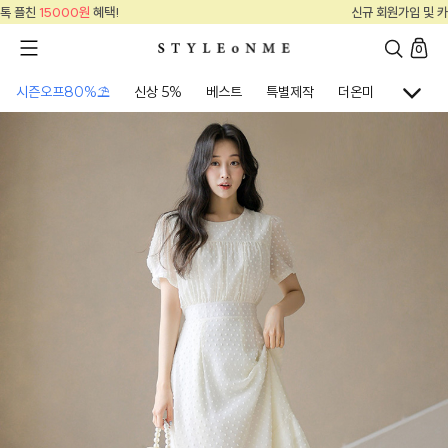
신규 회원가입 및 카톡 플친
15000원
혜택!
0
시즌오프80%⛱
신상 5%
베스트
특별제작
더온미
골프웨어