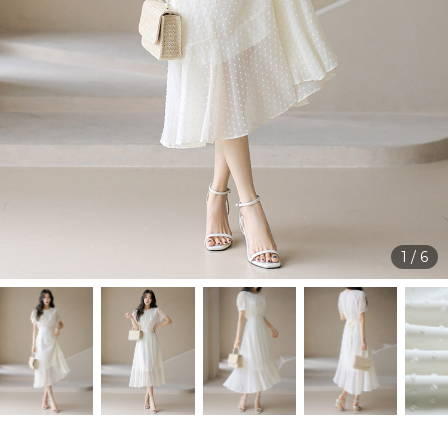
1
/
6