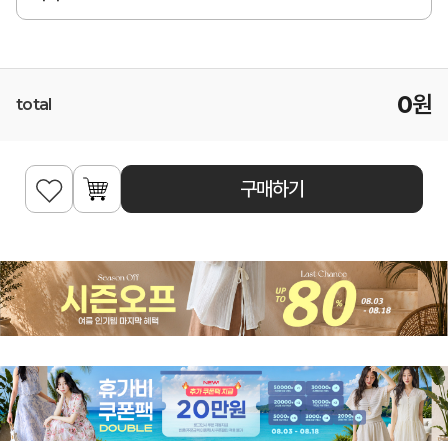
0
원
total
구매하기