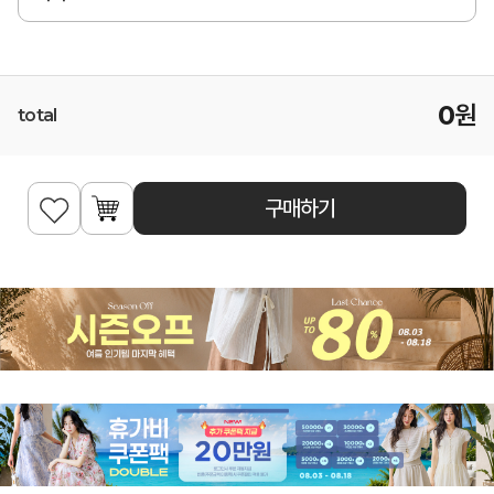
0
원
total
구매하기