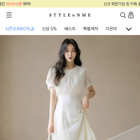
신규 회원가입 및 카톡 플친
15000원
혜택!
0
시즌오프80%⛱
신상 5%
베스트
특별제작
더온미
골프웨어