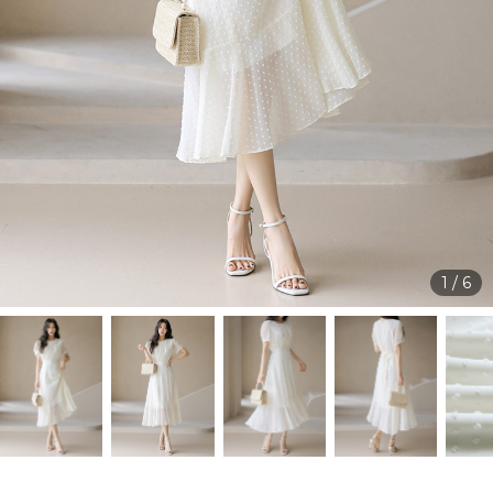
1
/
6