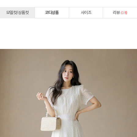
모델컷/상품컷
코디상품
사이즈
리뷰
(
0
개)