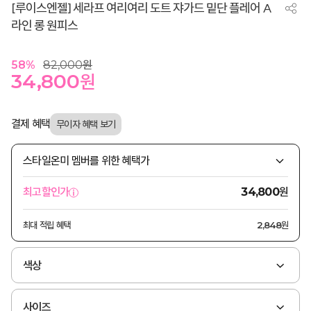
[루이스엔젤] 세라프 여리여리 도트 쟈가드 밑단 플레어 A
라인 롱 원피스
58
%
82,000
원
34,800
원
결제 혜택
스타일온미 멤버를 위한 혜택가
원
최고할인가
34,800
최대 적립 혜택
2,848원
색상
사이즈