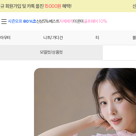
플친
15000원
혜택!
신규 회원가입 및 카톡 
시즌오프 80%⛱
신상5%
베스트
자체제작
더온미
골프웨어 10%
아우터
니트/가디건
티
블
모델컷/상품컷