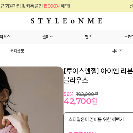
플친
15000원
혜택!
신규 회원가입 및 카톡 
라우스
원피스
팬츠
스커
코디상품
사이즈
[루이스엔젤] 아이엔 리본
블라우스
58
%
102,000
원
42,700
원
스타일온미 멤버를 위한 혜택가