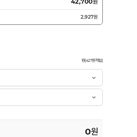
원
42,700
2,927원
원(427원적립)
0
원