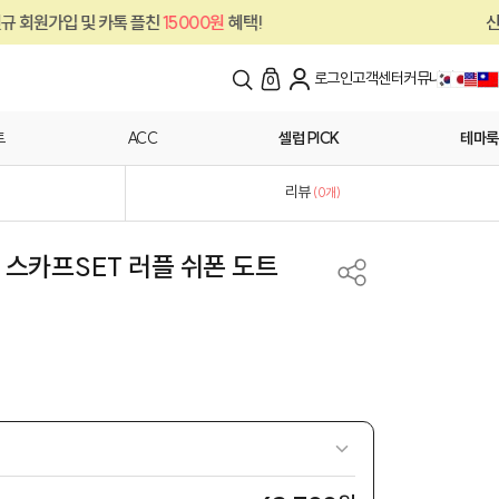
플친
15000원
혜택!
신규 회원가입 및 카톡 
로그인
고객센터
커뮤니티
0
트
ACC
셀럽 PICK
테마룩
리뷰
(
0
개)
 스카프SET 러플 쉬폰 도트