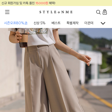
신규 회원가입 및 카톡 플친
15000원
혜택!
0
시즌오프80%⛱
신상 5%
베스트
특별제작
더온미
골프웨어