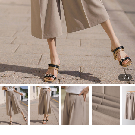
1
/
5