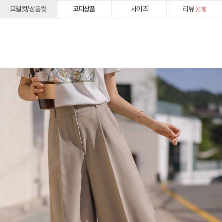
모델컷/상품컷
코디상품
사이즈
리뷰
(
0
개)