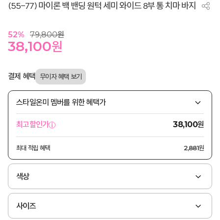
(55-77) 마이론 백 밴딩 원턱 세미 와이드 8부 통 치마 바지
52
%
79,800
원
38,100
원
결제 혜택
스타일온미 멤버를 위한 혜택가
원
최고할인가
38,100
최대 적립 혜택
2,881원
색상
사이즈