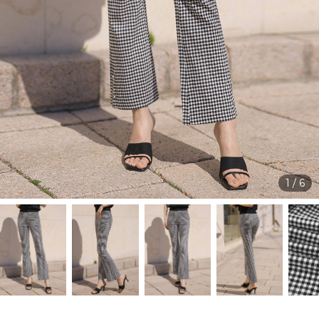
1
/
6