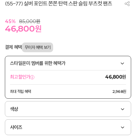
(55-77) 실버 포인트 쫀쫀 탄력 스판 슬림 부츠컷 팬츠
45
%
85,000
원
46,800
원
결제 혜택
스타일온미 멤버를 위한 혜택가
원
최고할인가
46,800
최대 적립 혜택
2,968원
색상
사이즈