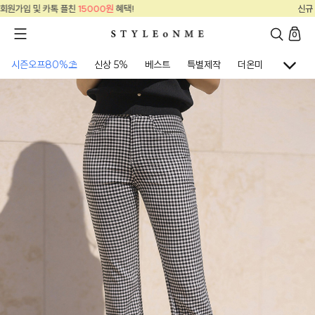
신규 회원가입 및 카톡 플친
15000원
혜택!
0
시즌오프80%⛱
신상 5%
베스트
특별제작
더온미
골프웨어