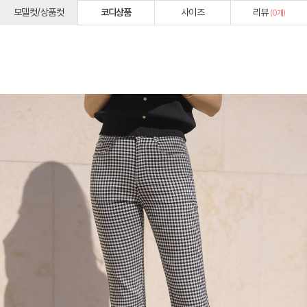
모델컷/상품컷
코디상품
사이즈
리뷰
(
0
개)