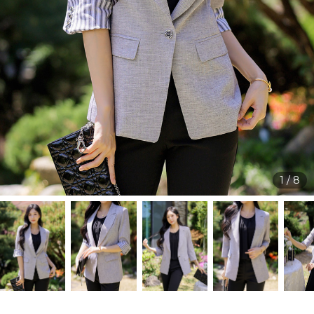
1
/
8