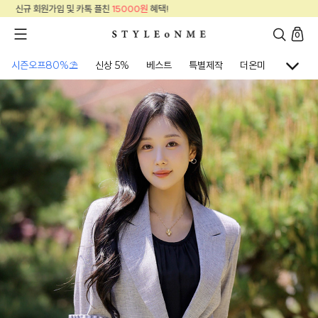
신규 회원가입 및 카톡 플친
15000원
혜택!
0
시즌오프80%⛱
신상 5%
베스트
특별제작
더온미
골프웨어