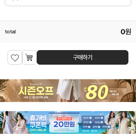
0
원
total
구매하기