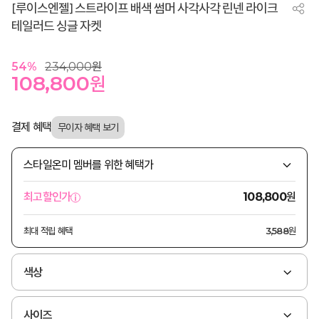
[루이스엔젤] 스트라이프 배색 썸머 사각사각 린넨 라이크
테일러드 싱글 자켓
54
%
234,000
원
108,800
원
결제 혜택
스타일온미 멤버를 위한 혜택가
원
최고할인가
108,800
최대 적립 혜택
3,588원
색상
사이즈