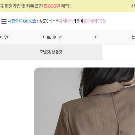
플친
15000원
혜택!
신규 회원가입 및 카톡 
시즌오프 80%⛱
신상5%
베스트
자체제작
더온미
골프웨어 10%
아우터
니트/가디건
티
블
모델컷/상품컷