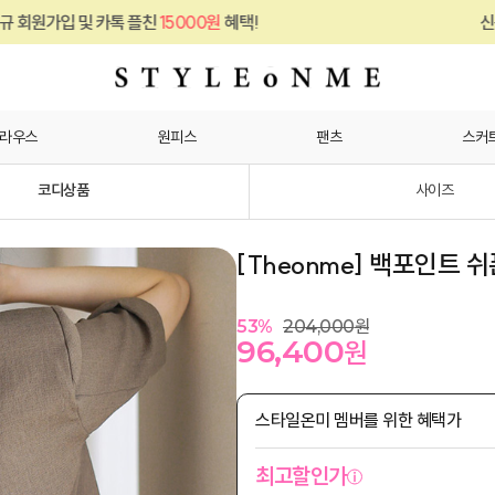
플친
15000원
혜택!
신규 회원가입 및 카톡 
라우스
원피스
팬츠
스커
코디상품
사이즈
[Theonme] 백포인트 
53
%
204,000
원
96,400
원
스타일온미 멤버를 위한 혜택가
최고할인가