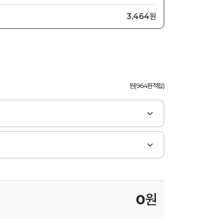
3,464원
원(964원적립)
0
원