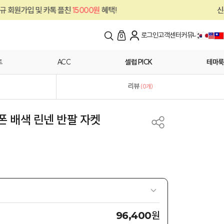
플친
15000원
혜택!
신규 회원가입 및 카톡 
로그인
고객센터
커뮤니티
0
트
ACC
셀럽 PICK
테마룩
리뷰
(
0
개)
쉬폰 배색 린넨 반팔 자켓
원
96,400