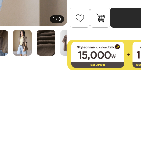
1
/
8