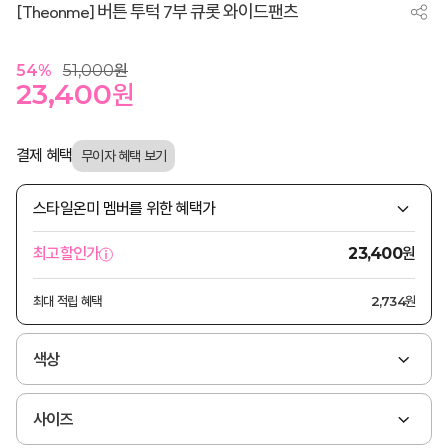
[Theonme] 버튼 투턱 7부 큐롯 와이드팬츠
54
%
51,000
원
23,400
원
결제 혜택
스타일온미 멤버를 위한 혜택가
원
최고할인가
23,400
최대 적립 혜택
2,734원
색상
사이즈