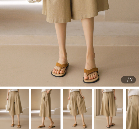
1
/
7