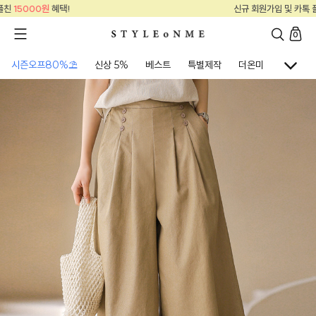
신규 회원가입 및 카톡 플친
15000원
혜택!
0
시즌오프80%⛱
신상 5%
베스트
특별제작
더온미
골프웨어