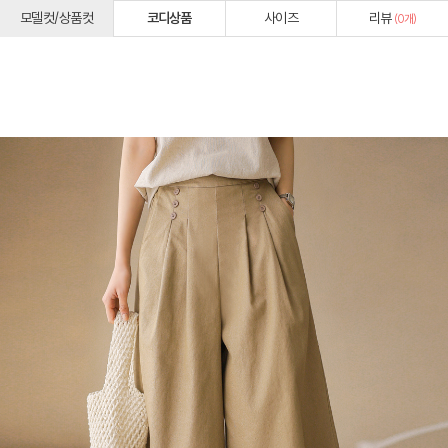
모델컷/상품컷
코디상품
사이즈
리뷰
(
0
개)