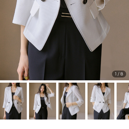
1
/
8