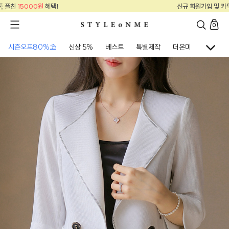
신규 회원가입 및 카톡 플친
15000원
혜택!
0
시즌오프80%⛱
신상 5%
베스트
특별제작
더온미
골프웨어