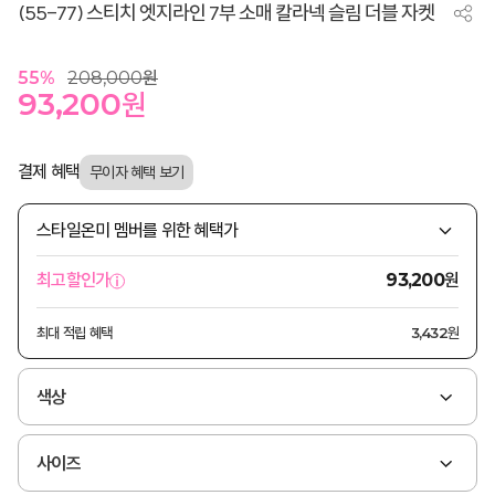
(55-77) 스티치 엣지라인 7부 소매 칼라넥 슬림 더블 자켓
55
%
208,000
원
93,200
원
결제 혜택
스타일온미 멤버를 위한 혜택가
원
최고할인가
93,200
최대 적립 혜택
3,432원
색상
사이즈