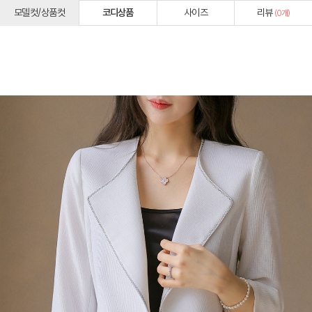
모델컷/상품컷
코디상품
사이즈
리뷰
(
0
개)