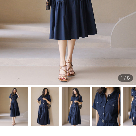
1
/
8