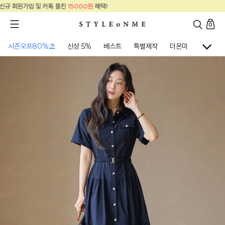
신규 회원가입 및 카톡 플친
15000원
혜택!
0
시즌오프80%⛱
신상 5%
베스트
특별제작
더온미
골프웨어