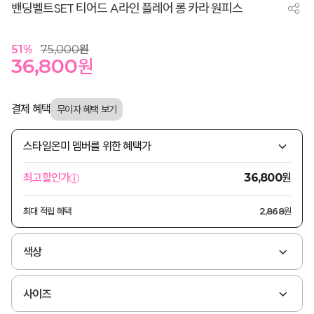
밴딩벨트SET 티어드 A라인 플레어 롱 카라 원피스
51
%
75,000
원
36,800
원
결제 혜택
스타일온미 멤버를 위한 혜택가
원
최고할인가
36,800
최대 적립 혜택
2,868원
색상
사이즈