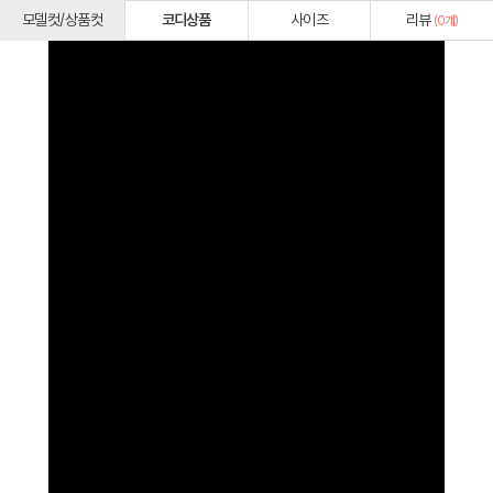
모델컷/상품컷
코디상품
사이즈
리뷰
(
0
개)