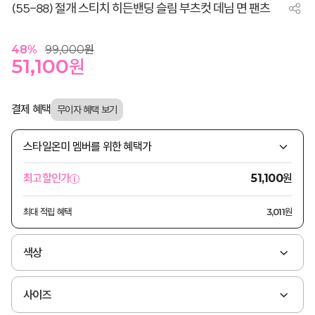
(55-88) 절개 스티치 히든밴딩 슬림 부츠컷 데님 면 팬츠
48
%
99,000
원
51,100
원
결제 혜택
스타일온미 멤버를 위한 혜택가
원
최고할인가
51,100
최대 적립 혜택
3,011원
색상
사이즈