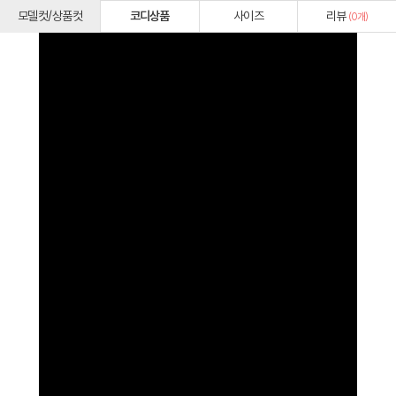
모델컷/상품컷
코디상품
사이즈
리뷰
(
0
개)