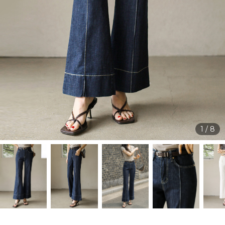
1
/
8