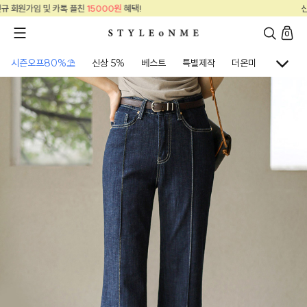
신규 회원가입 및 카톡 플친
15000원
혜택!
0
시즌오프80%⛱
신상 5%
베스트
특별제작
더온미
골프웨어