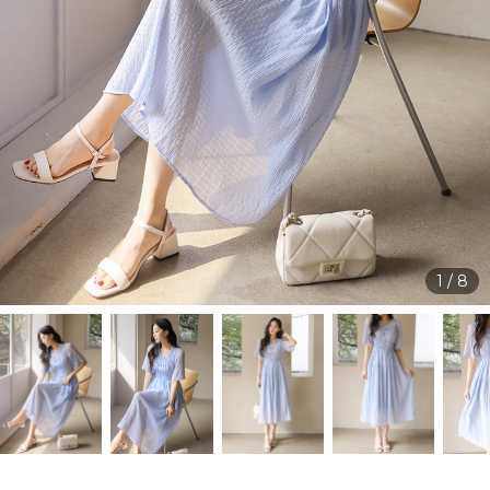
1
/
8