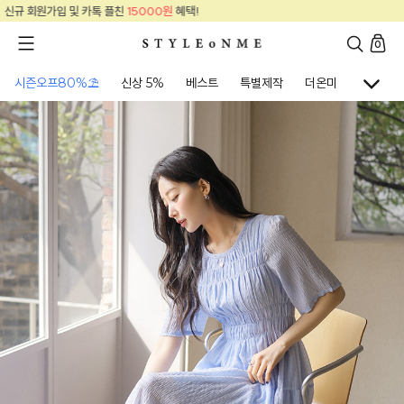
신규 회원가입 및 카톡 플친
15000원
혜택!
0
시즌오프80%⛱
신상 5%
베스트
특별제작
더온미
골프웨어