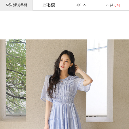
모델컷/상품컷
코디상품
사이즈
리뷰
(
0
개)