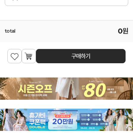
0
원
total
구매하기