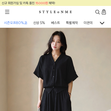
혜택!
신규 회원가입 및 카톡 플친
15000원
0
시즌오프80%⛱
신상 5%
베스트
특별제작
더온미
골프웨어