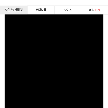
모델컷/상품컷
코디상품
사이즈
리뷰
(
0
개)