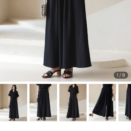
1
/
8