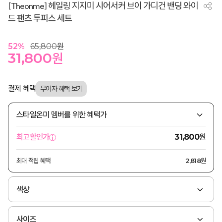
[Theonme] 헤일링 지지미 시어서커 브이 가디건 밴딩 와이
드 팬츠 투피스 세트
52
%
65,800
원
31,800
원
결제 혜택
스타일온미 멤버를 위한 혜택가
원
최고할인가
31,800
최대 적립 혜택
2,818원
색상
사이즈