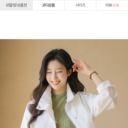
모델컷/상품컷
코디상품
사이즈
리뷰
(
0
개)