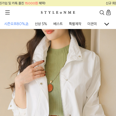
신규 회원가입 및 카톡 플친
15000원
혜택!
0
시즌오프80%⛱
신상 5%
베스트
특별제작
더온미
골프웨어