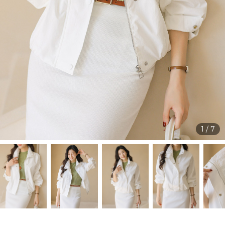
1
/
7