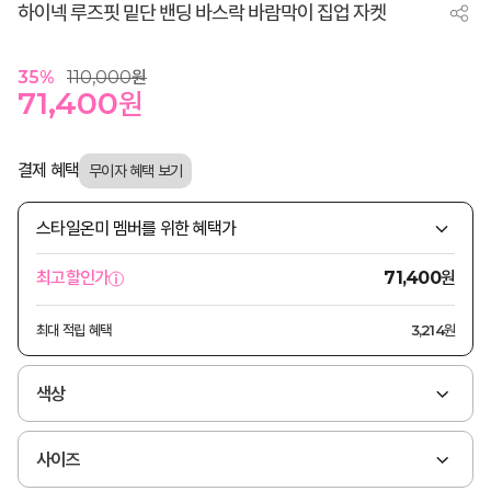
하이넥 루즈핏 밑단 밴딩 바스락 바람막이 집업 자켓
35
%
110,000
원
71,400
원
결제 혜택
스타일온미 멤버를 위한 혜택가
원
최고할인가
71,400
최대 적립 혜택
3,214원
색상
사이즈