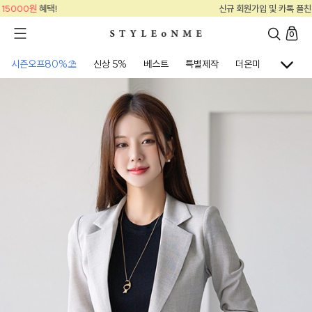
신규 회원가입 및 카톡 플친
15000원
혜택!
0
시즌오프80%⛱
신상 5%
베스트
특별제작
더온미
골프웨어