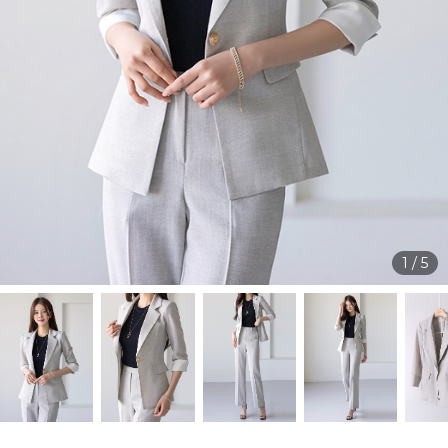
1
/
5