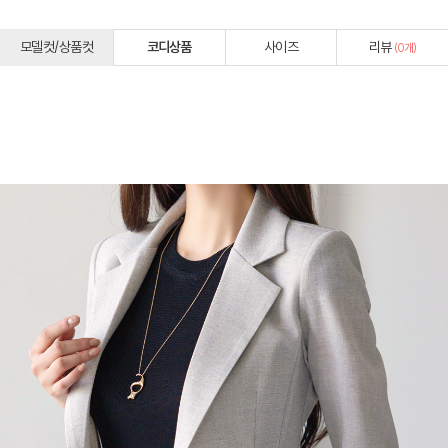
모델컷/상품컷
코디상품
사이즈
리뷰
(
0
개)