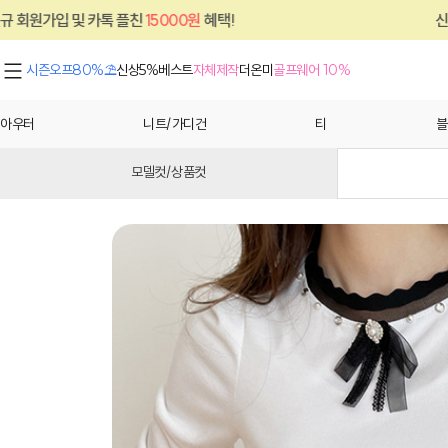
톡 플친
15000원
혜택!
신규 회원가입 및 카
시즌오프80%⛱
신상5%
베스트
자체제작
더온미
골프웨어 10%
아우터
니트/가디건
티
블
모델컷/상품컷