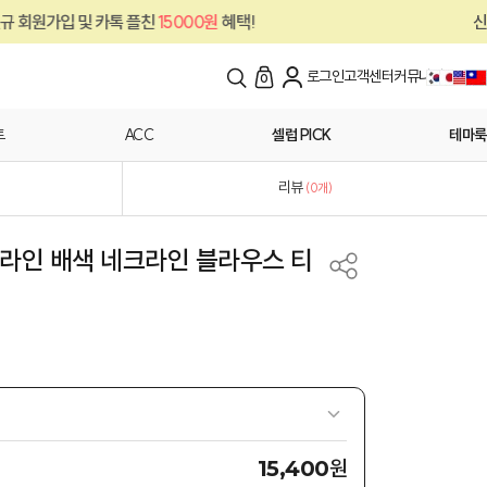
톡 플친
15000원
혜택!
신규 회원가입 및 카
로그인
고객센터
커뮤니티
0
트
ACC
셀럽 PICK
테마룩
리뷰
(
0
개)
결라인 배색 네크라인 블라우스 티
원
15,400