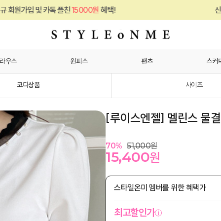
톡 플친
15000원
혜택!
신규 회원가입 및 카
라우스
원피스
팬츠
스커
코디상품
사이즈
[루이스엔젤] 멜린스 물
70
%
51,000
원
15,400
원
스타일온미 멤버를 위한 혜택가
최고할인가