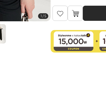
1
/
5