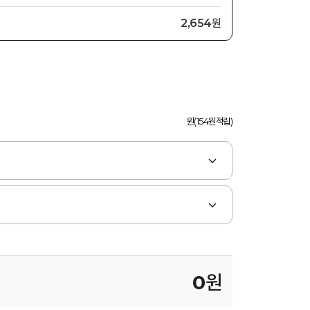
2,654원
원(154원적립)
0
원