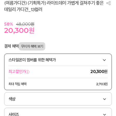
(여름가디건) (기획특가) 라이트데이 가볍게 걸쳐주기 좋은
데일리 가디건_13컬러
58
%
48,000
원
20,300
원
결제 혜택
스타일온미 멤버를 위한 혜택가
원
최고할인가
20,300
최대 적립 혜택
2,703원
색상
사이즈