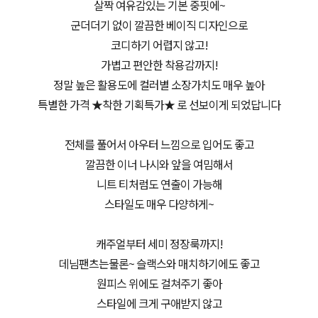
살짝 여유감있는 기본 중핏에~
군더더기 없이 깔끔한 베이직 디자인으로
코디하기 어렵지 않고!
가볍고 편안한 착용감까지!
정말 높은 활용도에 컬러별 소장가치도 매우 높아
특별한 가격 ★착한 기획특가★ 로 선보이게 되었답니다
전체를 풀어서 아우터 느낌으로 입어도 좋고
깔끔한 이너 나시와 앞을 여밈해서
니트 티처럼도 연출이 가능해
스타일도 매우 다양하게~
캐주얼부터 세미 정장룩까지!
데님팬츠는물론~ 슬랙스와 매치하기에도 좋고
원피스 위에도 걸쳐주기 좋아
스타일에 크게 구애받지 않고