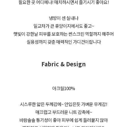
필요한 곳 어디에나! 매치하시면서 즐기시기 좋아요!
냉방이 센 실내나
일교차가 큰 휴양이지에서도 좋고~
햇빛이 강한날 피부를 보호하는 썬스크린 역할까지 해주어
실용성까지 갖춘 매력적인 가디건이랍니다
Fabric & Design
아크릴100%
시스루한 얇은 두께감에~ 안입은듯 가벼운 무게감!
매끄럽고 부드러운 니트 감촉에~
바람솔솔 통기성이 좋아 피부에 쉽게 들러붙지 않아