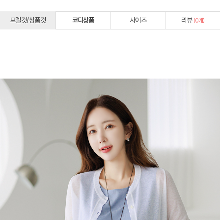
모델컷/상품컷
코디상품
사이즈
리뷰
(
0
개)