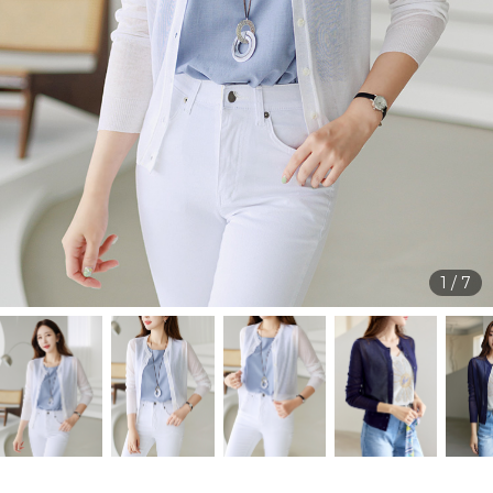
1
/
7