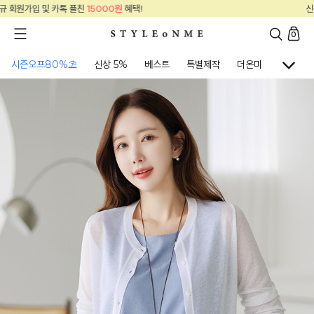
신규 회원가입 및 카톡 플친
15000원
혜택!
0
시즌오프80%⛱
신상 5%
베스트
특별제작
더온미
골프웨어