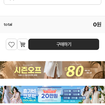
0
원
total
구매하기